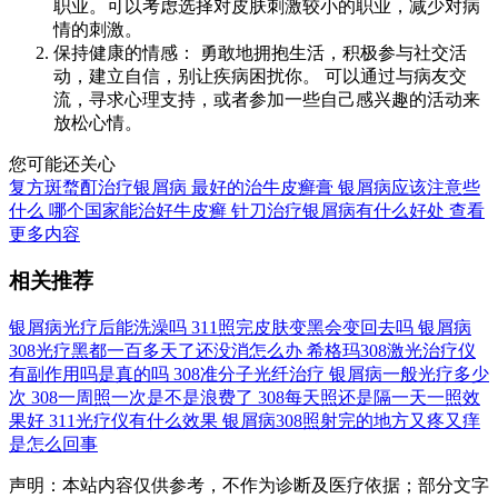
职业。可以考虑选择对皮肤刺激较小的职业，减少对病
情的刺激。
保持健康的情感： 勇敢地拥抱生活，积极参与社交活
动，建立自信，别让疾病困扰你。 可以通过与病友交
流，寻求心理支持，或者参加一些自己感兴趣的活动来
放松心情。
您可能还关心
复方斑蝥酊治疗银屑病
最好的治牛皮癣膏
银屑病应该注意些
什么
哪个国家能治好牛皮癣
针刀治疗银屑病有什么好处
查看
更多内容
相关推荐
银屑病光疗后能洗澡吗
311照完皮肤变黑会变回去吗
银屑病
308光疗黑都一百多天了还没消怎么办
希格玛308激光治疗仪
有副作用吗是真的吗
308准分子光纤治疗
银屑病一般光疗多少
次
308一周照一次是不是浪费了
308每天照还是隔一天一照效
果好
311光疗仪有什么效果
银屑病308照射完的地方又疼又痒
是怎么回事
声明：本站内容仅供参考，不作为诊断及医疗依据；部分文字