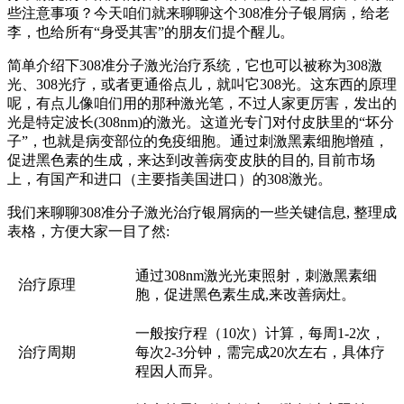
些注意事项？今天咱们就来聊聊这个308准分子银屑病，给老
李，也给所有“身受其害”的朋友们提个醒儿。
简单介绍下308准分子激光治疗系统，它也可以被称为308激
光、308光疗，或者更通俗点儿，就叫它308光。这东西的原理
呢，有点儿像咱们用的那种激光笔，不过人家更厉害，发出的
光是特定波长(308nm)的激光。这道光专门对付皮肤里的“坏分
子”，也就是病变部位的免疫细胞。通过刺激黑素细胞增殖，
促进黑色素的生成，来达到改善病变皮肤的目的, 目前市场
上，有国产和进口（主要指美国进口）的308激光。
我们来聊聊308准分子激光治疗银屑病的一些关键信息, 整理成
表格，方便大家一目了然:
通过308nm激光光束照射，刺激黑素细
治疗原理
胞，促进黑色素生成,来改善病灶。
一般按疗程（10次）计算，每周1-2次，
治疗周期
每次2-3分钟，需完成20次左右，具体疗
程因人而异。