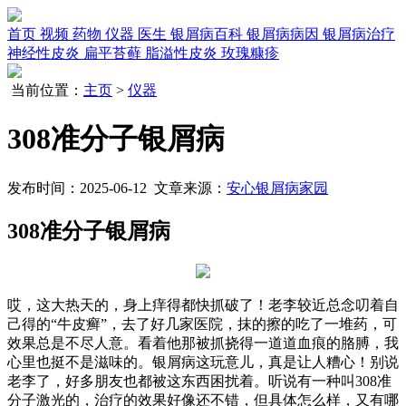
首页
视频
药物
仪器
医生
银屑病百科
银屑病病因
银屑病治疗
神经性皮炎
扁平苔藓
脂溢性皮炎
玫瑰糠疹
当前位置：
主页
>
仪器
308准分子银屑病
发布时间：2025-06-12 文章来源：
安心银屑病家园
308准分子银屑病
哎，这大热天的，身上痒得都快抓破了！老李较近总念叨着自
己得的“牛皮癣”，去了好几家医院，抹的擦的吃了一堆药，可
效果总是不尽人意。看着他那被抓挠得一道道血痕的胳膊，我
心里也挺不是滋味的。银屑病这玩意儿，真是让人糟心！别说
老李了，好多朋友也都被这东西困扰着。听说有一种叫308准
分子激光的，治疗的效果好像还不错，但具体怎么样，又有哪