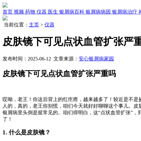
首页
视频
药物
仪器
医生
银屑病百科
银屑病病因
银屑病治疗
当前位置：
主页
>
仪器
皮肤镜下可见点状血管扩张严
发布时间：2025-06-12 文章来源：
安心银屑病家园
皮肤镜下可见点状血管扩张严重吗
哎呦，老王！你这后背上的红疙瘩，越来越多了！较近是不是
人的，真的，老王你别慌，咱们今天就好好聊聊这个事儿。皮
银屑病里头倒是挺常见的。咱们得明白，这“点状血管扩张”
了！
1. 什么是皮肤镜？