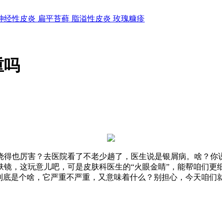
神经性皮炎
扁平苔藓
脂溢性皮炎
玫瑰糠疹
重吗
挠得也厉害？去医院看了不老少趟了，医生说是银屑病。啥？你
肤镜，这玩意儿吧，可是皮肤科医生的“火眼金睛”，能帮咱们更
，到底是个啥，它严重不严重，又意味着什么？别担心，今天咱们