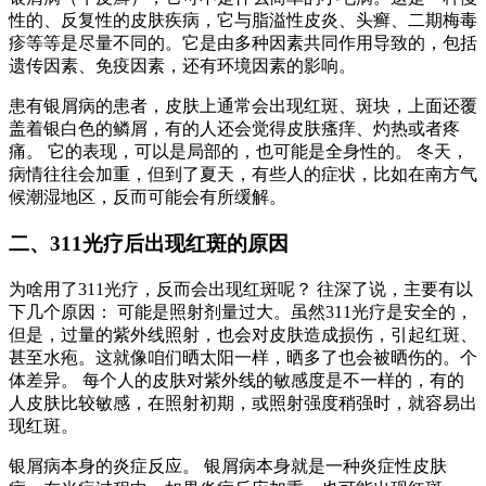
性的、反复性的皮肤疾病，它与脂溢性皮炎、头癣、二期梅毒
疹等等是尽量不同的。它是由多种因素共同作用导致的，包括
遗传因素、免疫因素，还有环境因素的影响。
患有银屑病的患者，皮肤上通常会出现红斑、斑块，上面还覆
盖着银白色的鳞屑，有的人还会觉得皮肤瘙痒、灼热或者疼
痛。 它的表现，可以是局部的，也可能是全身性的。 冬天，
病情往往会加重，但到了夏天，有些人的症状，比如在南方气
候潮湿地区，反而可能会有所缓解。
二、311光疗后出现红斑的原因
为啥用了311光疗，反而会出现红斑呢？ 往深了说，主要有以
下几个原因： 可能是照射剂量过大。虽然311光疗是安全的，
但是，过量的紫外线照射，也会对皮肤造成损伤，引起红斑、
甚至水疱。这就像咱们晒太阳一样，晒多了也会被晒伤的。个
体差异。 每个人的皮肤对紫外线的敏感度是不一样的，有的
人皮肤比较敏感，在照射初期，或照射强度稍强时，就容易出
现红斑。
银屑病本身的炎症反应。 银屑病本身就是一种炎症性皮肤