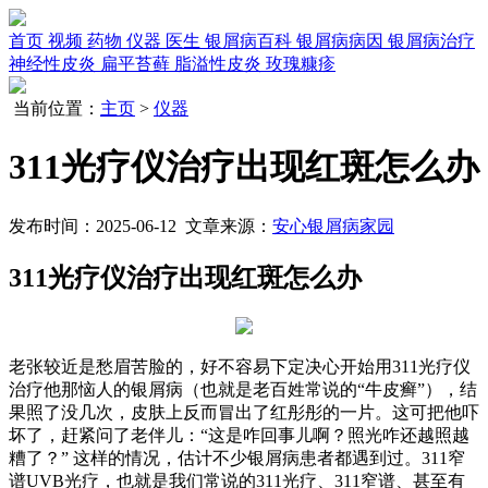
首页
视频
药物
仪器
医生
银屑病百科
银屑病病因
银屑病治疗
神经性皮炎
扁平苔藓
脂溢性皮炎
玫瑰糠疹
当前位置：
主页
>
仪器
311光疗仪治疗出现红斑怎么办
发布时间：2025-06-12 文章来源：
安心银屑病家园
311光疗仪治疗出现红斑怎么办
老张较近是愁眉苦脸的，好不容易下定决心开始用311光疗仪
治疗他那恼人的银屑病（也就是老百姓常说的“牛皮癣”），结
果照了没几次，皮肤上反而冒出了红彤彤的一片。这可把他吓
坏了，赶紧问了老伴儿：“这是咋回事儿啊？照光咋还越照越
糟了？” 这样的情况，估计不少银屑病患者都遇到过。311窄
谱UVB光疗，也就是我们常说的311光疗、311窄谱、甚至有