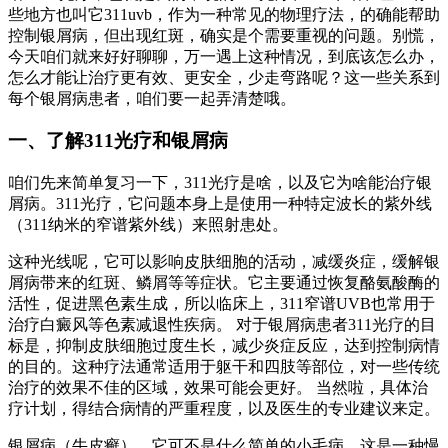
些地方也叫它311uvb，作为一种常见的物理疗法，的确能帮助
控制银屑病，但出现红斑，确实是个需要重视的问题。别慌，
今天咱们就来好好聊聊，万一遇上这种情况，到底该怎么办，
怎么才能让治疗更有效、更安全，少走弯路呢？这一些关系到
每个银屑病患者，咱们要一起弄清楚哦。
一、了解311光疗和银屑病
咱们先来简单复习一下，311光疗是啥，以及它为啥能治疗银
屑病。311光疗，它问题本身上是使用一种特定波长的紫外线
（311纳米的窄谱紫外线）来照射患处。
这种光线呢，它可以影响皮肤细胞的活动，减缓炎症，缓解银
屑病带来的红斑、鳞屑等等症状。它主要通过恢复酪氨酸酶的
活性，促进黑色素生成，所以临床上，311窄谱UVB也常用于
治疗白癜风等色素减退性疾病。 对于银屑病患者311光疗的目
标是，抑制皮肤细胞过度生长，减少炎症反应，达到控制病情
的目的。这种疗法通常适用于躯干和四肢等部位，对一些传统
治疗的效果不佳的区域，效果可能会更好。 当然啦，具体治
疗计划，得结合病情的严重程度，以及医生的专业建议来定。
银屑病（牛皮癣），它可不是什么简单的小毛病。这是一种慢