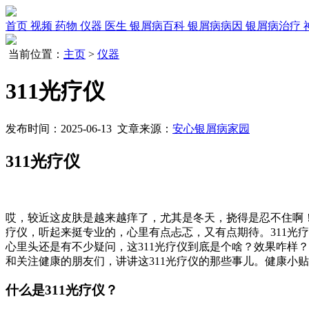
首页
视频
药物
仪器
医生
银屑病百科
银屑病病因
银屑病治疗
当前位置：
主页
>
仪器
311光疗仪
发布时间：2025-06-13 文章来源：
安心银屑病家园
311光疗仪
哎，较近这皮肤是越来越痒了，尤其是冬天，挠得是忍不住啊！
疗仪，听起来挺专业的，心里有点忐忑，又有点期待。311光
心里头还是有不少疑问，这311光疗仪到底是个啥？效果咋样
和关注健康的朋友们，讲讲这311光疗仪的那些事儿。健康小
什么是311光疗仪？