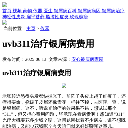
首页
视频
药物
仪器
医生
银屑病百科
银屑病病因
银屑病治疗
神经性皮炎
扁平苔藓
脂溢性皮炎
玫瑰糠疹
当前位置：
主页
>
仪器
uvb311治疗银屑病费用
发布时间：2025-06-13 文章来源：
安心银屑病家园
uvb311治疗银屑病费用
老张较近愁得头发都快掉光了。前阵子头皮上起了红疹子，还
痒得要命，挠破了皮屑还像雪花一样往下掉，去医院一查，说
是银屑病。这不，听说光治疗的效果果不错，想试试那个
“311”，但又担心费用问题，毕竟现在看病贵啊！想知道“311”
光疗大概要花多少钱？哎，这问题困扰着不少病友，谁不想既
能治病，又能少花钱呢？今天咱们就来好好聊聊这事儿。