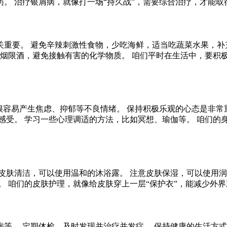
。 治疗银屑病，就像打一场“持久战”，需要综合治疗，才能取
重要。 避免辛辣刺激性食物，少吃海鲜，适当吃蔬菜水果，补
戒烟限酒，避免接触有害的化学物质。 咱们平时在生活中，要积
很容易产生焦虑、抑郁等不良情绪。 保持积极乐观的心态是非常
感受。 学习一些心理调适的方法，比如冥想、瑜伽等。 咱们的
皮肤清洁，可以使用温和的沐浴露。 注意皮肤保湿，可以使用润
。 咱们的皮肤护理，就像给皮肤穿上一层“保护衣”，能减少外
等。 定期体检，及时发现并治疗并发症。 保持健康的生活方式