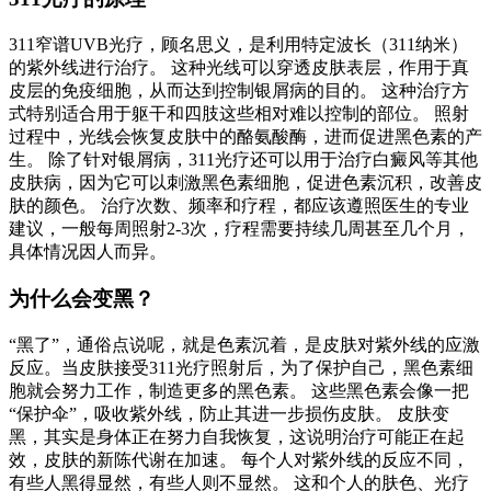
311窄谱UVB光疗，顾名思义，是利用特定波长（311纳米）
的紫外线进行治疗。 这种光线可以穿透皮肤表层，作用于真
皮层的免疫细胞，从而达到控制银屑病的目的。 这种治疗方
式特别适合用于躯干和四肢这些相对难以控制的部位。 照射
过程中，光线会恢复皮肤中的酪氨酸酶，进而促进黑色素的产
生。 除了针对银屑病，311光疗还可以用于治疗白癜风等其他
皮肤病，因为它可以刺激黑色素细胞，促进色素沉积，改善皮
肤的颜色。 治疗次数、频率和疗程，都应该遵照医生的专业
建议，一般每周照射2-3次，疗程需要持续几周甚至几个月，
具体情况因人而异。
为什么会变黑？
“黑了”，通俗点说呢，就是色素沉着，是皮肤对紫外线的应激
反应。当皮肤接受311光疗照射后，为了保护自己，黑色素细
胞就会努力工作，制造更多的黑色素。 这些黑色素会像一把
“保护伞”，吸收紫外线，防止其进一步损伤皮肤。 皮肤变
黑，其实是身体正在努力自我恢复，这说明治疗可能正在起
效，皮肤的新陈代谢在加速。 每个人对紫外线的反应不同，
有些人黑得显然，有些人则不显然。 这和个人的肤色、光疗