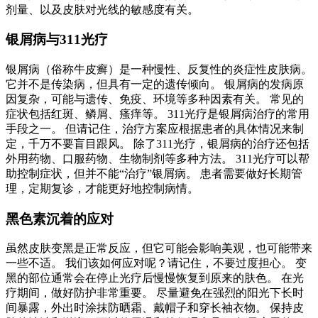
剂量、以及皮肤对光线的敏感度有关。
银屑病与311光疗
银屑病（俗称牛皮癣）是一种慢性、反复性的炎症性皮肤病。
它并不是传染病，但具有一定的遗传倾向。 银屑病的发病原
因复杂，可能与遗传、免疫、环境等多种因素有关。 常见的
症状包括红斑、鳞屑、瘙痒等。 311光疗是银屑病治疗的常用
手段之一。 但请记住，治疗方案应根据患者的具体情况来制
定，千万不要盲目跟风。 除了311光疗，银屑病的治疗还包括
外用药物、口服药物、生物制剂等多种方法。 311光疗可以帮
助控制症状，但并不能“治疗”银屑病。 患者需要做好长期管
理，定期复诊，才能更好地控制病情。
黑色素沉着的应对
虽然皮肤变黑是正常反应，但它可能会影响美观，也可能带来
一些不适。 我们该如何应对呢？请记住，不要过度担心。 变
黑的部位通常会在停止光疗后慢慢恢复到原来的肤色。 在光
疗期间，做好防护非常重要。 尽量避免在强烈的阳光下长时
间暴露，外出时涂抹防晒霜、戴帽子和穿长袖衣物。 保持皮