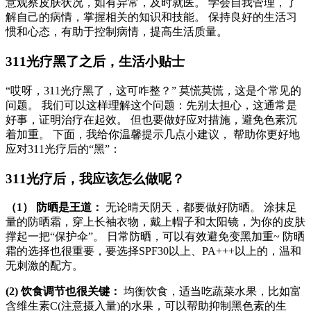
意观察皮肤状况，如有异常，及时就医。 学会自我管理，了
解自己的病情，掌握相关的知识和技能。 保持良好的生活习
惯和心态，有助于控制病情，提高生活质量。
311光疗黑了之后，生活小贴士
“哎呀，311光疗黑了，这可咋整？” 莫慌莫慌，这是个常见的
问题。 我们可以这样理解这个问题：先别太担心，这通常是
好事，证明治疗在起效。 但也要做好应对措施，避免色素沉
着加重。 下面，我给你温馨提示几点小建议， 帮助你更好地
应对311光疗后的“黑”：
311光疗后，我应该怎么做呢？
（1） 防晒是王道：
无论晴天阴天，都要做好防晒。 涂抹足
量的防晒霜，穿上长袖衣物，戴上帽子和太阳镜，为你的皮肤
撑起一把“保护伞”。 日常防晒，可以有效避免变黑加重~ 防晒
霜的选择也很重要，要选择SPF30以上、PA+++以上的，温和
无刺激的配方。
(2) 饮食调节也很关键：
均衡饮食，适当吃蔬菜水果，比如富
含维生素C(注意摄入量)的水果，可以帮助抑制黑色素的生