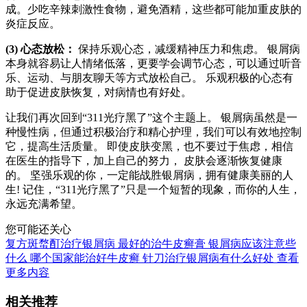
成。少吃辛辣刺激性食物，避免酒精，这些都可能加重皮肤的
炎症反应。
(3) 心态放松：
保持乐观心态，减缓精神压力和焦虑。 银屑病
本身就容易让人情绪低落，更要学会调节心态，可以通过听音
乐、运动、与朋友聊天等方式放松自己。 乐观积极的心态有
助于促进皮肤恢复，对病情也有好处。
让我们再次回到“311光疗黑了”这个主题上。 银屑病虽然是一
种慢性病，但通过积极治疗和精心护理，我们可以有效地控制
它，提高生活质量。 即使皮肤变黑，也不要过于焦虑，相信
在医生的指导下，加上自己的努力， 皮肤会逐渐恢复健康
的。 坚强乐观的你，一定能战胜银屑病，拥有健康美丽的人
生! 记住，“311光疗黑了”只是一个短暂的现象，而你的人生，
永远充满希望。
您可能还关心
复方斑蝥酊治疗银屑病
最好的治牛皮癣膏
银屑病应该注意些
什么
哪个国家能治好牛皮癣
针刀治疗银屑病有什么好处
查看
更多内容
相关推荐