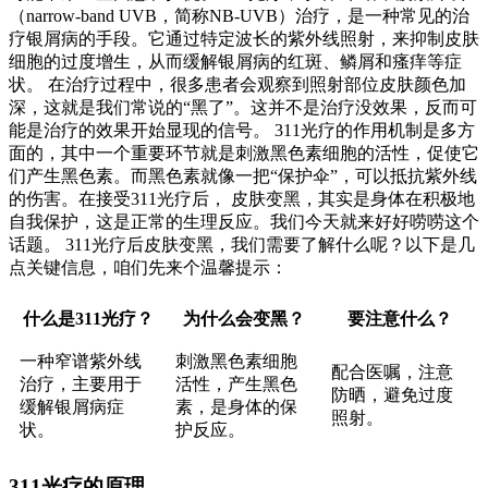
（narrow-band UVB，简称NB-UVB）治疗，是一种常见的治
疗银屑病的手段。它通过特定波长的紫外线照射，来抑制皮肤
细胞的过度增生，从而缓解银屑病的红斑、鳞屑和瘙痒等症
状。 在治疗过程中，很多患者会观察到照射部位皮肤颜色加
深，这就是我们常说的“黑了”。这并不是治疗没效果，反而可
能是治疗的效果开始显现的信号。 311光疗的作用机制是多方
面的，其中一个重要环节就是刺激黑色素细胞的活性，促使它
们产生黑色素。而黑色素就像一把“保护伞”，可以抵抗紫外线
的伤害。在接受311光疗后， 皮肤变黑，其实是身体在积极地
自我保护，这是正常的生理反应。我们今天就来好好唠唠这个
话题。 311光疗后皮肤变黑，我们需要了解什么呢？以下是几
点关键信息，咱们先来个温馨提示：
什么是311光疗？
为什么会变黑？
要注意什么？
一种窄谱紫外线
刺激黑色素细胞
配合医嘱，注意
治疗，主要用于
活性，产生黑色
防晒，避免过度
缓解银屑病症
素，是身体的保
照射。
状。
护反应。
311光疗的原理