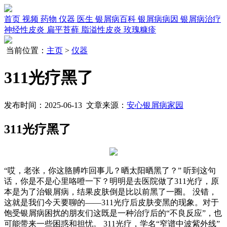
首页
视频
药物
仪器
医生
银屑病百科
银屑病病因
银屑病治疗
神经性皮炎
扁平苔藓
脂溢性皮炎
玫瑰糠疹
当前位置：
主页
>
仪器
311光疗黑了
发布时间：2025-06-13 文章来源：
安心银屑病家园
311光疗黑了
“哎，老张，你这胳膊咋回事儿？晒太阳晒黑了？” 听到这句
话，你是不是心里咯噔一下？明明是去医院做了311光疗，原
本是为了治银屑病，结果皮肤倒是比以前黑了一圈。 没错，
这就是我们今天要聊的——311光疗后皮肤变黑的现象。对于
饱受银屑病困扰的朋友们这既是一种治疗后的“不良反应”，也
可能带来一些困惑和担忧。 311光疗，学名“窄谱中波紫外线”