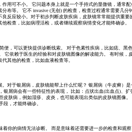
作用可不小。 它问题本身上就是一个手持式的显微镜，通常配
等。 它不 invasive (无创) 的检查，检查过程通常需
射,不良反应较小。对于初步判断皮肤疾病，皮肤镜常常能提供重
其他检查，比如病理活检，或者继续观察病情变化才能终确诊。
），操作简便，可以更快提供诊断线索。 对于色素性疾病，比如痣
。 它依赖于医生的经验和对皮肤镜图像的解读能力。 有时候，
取代其他的检查，比如血液检查等。
候。对于银屑病，皮肤镜能帮上什么忙呢？ 银屑病（牛皮癣）是
，银屑病会有一些特征性的表现， 比如：点状出血(出血点)、
些皮肤病，例如湿疹、皮炎，也可能表现出类似的皮肤镜图像。 
手段，才能终确诊。
意味着你的病情无法诊断。 而是意味着还需要进一步的检查和观