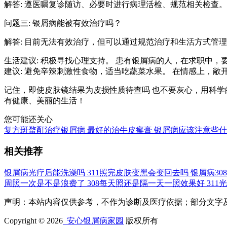
解答: 遵医嘱复诊随访、必要时进行病理活检、规范相关检查。
问题三: 银屑病能被有效治疗吗？
解答: 目前无法有效治疗，但可以通过规范治疗和生活方式管
生活建议: 积极寻找心理支持。 患有银屑病的人，在求职中
建议: 避免辛辣刺激性食物，适当吃蔬菜水果。 在情感上，
记住，即使皮肤镜结果为皮损性质待查吗 也不要灰心，用科学
有健康、美丽的生活！
您可能还关心
复方斑蝥酊治疗银屑病
最好的治牛皮癣膏
银屑病应该注意些什
相关推荐
银屑病光疗后能洗澡吗
311照完皮肤变黑会变回去吗
银屑病3
周照一次是不是浪费了
308每天照还是隔一天一照效果好
31
声明：本站内容仅供参考，不作为诊断及医疗依据；部分文字及图片均来
Copyright © 2026
安心银屑病家园
版权所有