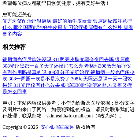
希望每位病友都能早日恢复健康，拥有美好生活！
您可能还关心
复方斑蝥酊治疗银屑病
最好的治牛皮癣膏
银屑病应该注意些
什么
哪个国家能治好牛皮癣
针刀治疗银屑病有什么好处
查看
更多内容
相关推荐
银屑病光疗后能洗澡吗
311照完皮肤变黑会变回去吗
银屑病
308光疗黑都一百多天了还没消怎么办
希格玛308激光治疗仪
有副作用吗是真的吗
308准分子光纤治疗
银屑病一般光疗多少
次
308一周照一次是不是浪费了
308每天照还是隔一天一照效
果好
311光疗仪有什么效果
银屑病308照射完的地方又疼又痒
是怎么回事
声明：本站内容仅供参考，不作为诊断及医疗依据；部分文字
及图片均来自于网络，如侵犯到您的权益，请及时联系我们进
行处理，联系邮箱：skinhealth#foxmail.com（#改为@）。
Copyright © 2026
安心银屑病家园
版权所有