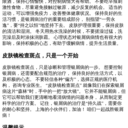
限酒，保持心情愉快，对控制病情大有帮助。 不要吃辛辣刺
激性食物，尽量避免接触过敏原，减少反复的机会。 适当的
运动，可以增强免疫力，改善整体健康状况。 保持良好的生
活习惯，是银屑病治疗的重要组成部分， 别指望“一劳永
逸”，要“持之以恒”地坚持下去。 皮肤护理很重要，保持皮肤
的清洁和湿润。 冬天用热水洗澡的时候，不要搓澡过猛，洗
完澡后及时涂抹润肤霜。 心理状态对银屑病病情也有很大的
影响，保持积极的心态，有助于缓解病情，提升生活质量。
皮肤镜检查斑点，只是一个开始
皮肤镜检查斑点，只是诊断和管理银屑病的一步。 想要控制
银屑病，还需要配合规范的治疗， 保持良好的生活方式，以
及积极的心态。 不要轻信各种“偏方”，选择正规的医疗机
构， 咨询专业医生。 “皮肤镜检查斑点” 就像我们在探索银屑
病这片“森林”时，手中的一把“放大镜”。 它并不能银屑病，但
它可以帮助我们更清晰地看清病情的问题本身， 从而制定更
科学的治疗方案。 记住，银屑病的治疗是“持久战”，需要你
的耐心和坚持。 上海的小伙伴们，加油！ 咱们一起战胜银屑
病！
温馨提示