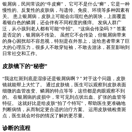
银屑病，民间常说的“牛皮癣”， 它可不是什么“癣”，它是一种
慢性的、反复性的皮肤病，与遗传、免疫、环境等多种因素有
关。 患上银屑病，皮肤上可能会出现红色的斑块，上面覆盖
着银白色的鳞屑，还会伴有不同程度的瘙痒。 发病人群广
泛，从小孩到老人都有可能“中招”。 “这病会传染吗？” 答案
是否定的，银屑病不传染。 虽然它不会传染，但银屑病带来
的身心困扰却不容忽视，特别是在外形上，这给患者带来了巨
大的心理压力，很多人不敢穿短袖，不敢去游泳，甚至影响到
日常社交和工作。
皮肤镜下的“秘密”
“我这红斑到底是湿疹还是银屑病啊？” 对于这个问题，皮肤
镜就能帮上大忙了。 通过皮肤镜，医生可以观察到皮肤表面
细微的血管改变、鳞屑的特点等等，这些都是肉眼观察不到
的。 在银屑病的皮损中，常可见到点状出血、扩张的血管等
特征。 这就好比是给皮肤“拍了个特写”，帮助医生更准确地
判断病情，从而制定更合适的治疗方案。 运用皮肤镜检查斑
点，医生就会对你的情况了解的更尽量。
诊断的流程