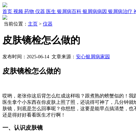
首页
视频
药物
仪器
医生
银屑病百科
银屑病病因
银屑病治疗
当前位置：
主页
>
仪器
皮肤镜检怎么做的
发布时间：2025-06-14 文章来源：
安心银屑病家园
皮肤镜检怎么做的
哎哟，老张你这后背怎么红成这样啦？跟煮熟的螃蟹似的！我
医生拿个小东西在你皮肤上照了照，还说得可神了，几分钟就
肤镜，到底是怎么回事呢？你想想，这要是能早点搞清楚，也
还是得好好看看医生才行啊！
一、认识皮肤镜