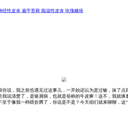
神经性皮炎
扁平苔藓
脂溢性皮炎
玫瑰糠疹
跟你说，我之前也遇见过这事儿，一开始还以为是过敏，抹了点
给我说清楚了，是银屑病，也就是俗称的牛皮癣！这不，我就琢
不至于像我一样瞎折腾了，你说是不是？今天咱们就来聊聊，这“