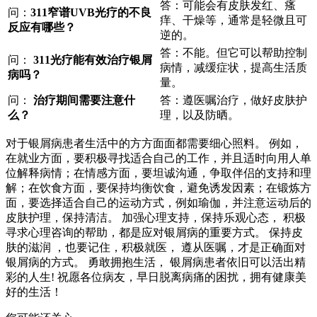
答：可能会有皮肤发红、瘙
问：
311窄谱UVB光疗的不良
痒、干燥等，通常是轻微且可
反应有哪些？
逆的。
答：不能。但它可以帮助控制
问：
311光疗能有效治疗银屑
病情，减缓症状，提高生活质
病吗？
量。
问：
治疗期间需要注意什
答：遵医嘱治疗，做好皮肤护
么？
理，以及防晒。
对于银屑病患者生活中的方方面面都需要细心照料。 例如，
在就业方面，要积极寻找适合自己的工作，并且适时向用人单
位解释病情；在情感方面，要坦诚沟通，争取伴侣的支持和理
解；在饮食方面，要保持均衡饮食，避免诱发因素；在锻炼方
面，要选择适合自己的运动方式，例如瑜伽，并注意运动后的
皮肤护理，保持清洁。 加强心理支持，保持乐观心态， 积极
寻求心理咨询的帮助，都是应对银屑病的重要方式。 保持皮
肤的滋润 ，也要记住，积极就医， 遵从医嘱，才是正确面对
银屑病的方式。 勇敢拥抱生活， 银屑病患者依旧可以活出精
彩的人生! 祝愿各位病友，早日脱离病痛的困扰，拥有健康美
好的生活！