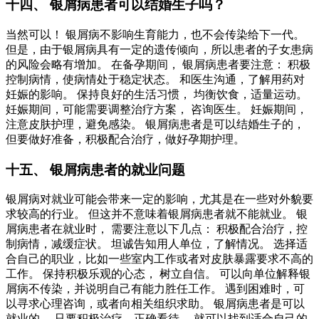
十四、 银屑病患者可以结婚生子吗？
当然可以！ 银屑病不影响生育能力，也不会传染给下一代。
但是，由于银屑病具有一定的遗传倾向，所以患者的子女患病
的风险会略有增加。 在备孕期间， 银屑病患者要注意： 积极
控制病情，使病情处于稳定状态。 和医生沟通，了解用药对
妊娠的影响。 保持良好的生活习惯， 均衡饮食，适量运动。
妊娠期间，可能需要调整治疗方案， 咨询医生。 妊娠期间，
注意皮肤护理，避免感染。 银屑病患者是可以结婚生子的，
但要做好准备，积极配合治疗，做好孕期护理。
十五、 银屑病患者的就业问题
银屑病对就业可能会带来一定的影响，尤其是在一些对外貌要
求较高的行业。 但这并不意味着银屑病患者就不能就业。 银
屑病患者在就业时， 需要注意以下几点： 积极配合治疗，控
制病情，减缓症状。 坦诚告知用人单位，了解情况。 选择适
合自己的职业，比如一些室内工作或者对皮肤暴露要求不高的
工作。 保持积极乐观的心态， 树立自信。 可以向单位解释银
屑病不传染，并说明自己有能力胜任工作。 遇到困难时，可
以寻求心理咨询，或者向相关组织求助。 银屑病患者是可以
就业的， 只要积极治疗，正确看待， 就可以找到适合自己的