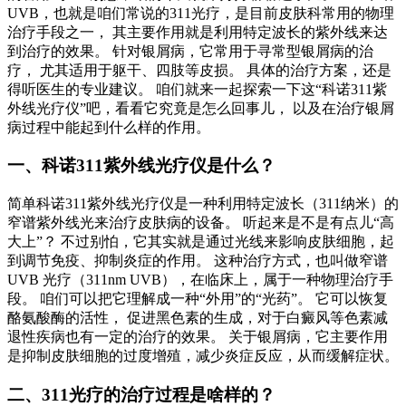
UVB，也就是咱们常说的311光疗，是目前皮肤科常用的物理
治疗手段之一， 其主要作用就是利用特定波长的紫外线来达
到治疗的效果。 针对银屑病，它常用于寻常型银屑病的治
疗， 尤其适用于躯干、四肢等皮损。 具体的治疗方案，还是
得听医生的专业建议。 咱们就来一起探索一下这“科诺311紫
外线光疗仪”吧，看看它究竟是怎么回事儿， 以及在治疗银屑
病过程中能起到什么样的作用。
一、科诺311紫外线光疗仪是什么？
简单科诺311紫外线光疗仪是一种利用特定波长（311纳米）的
窄谱紫外线光来治疗皮肤病的设备。 听起来是不是有点儿“高
大上”？ 不过别怕，它其实就是通过光线来影响皮肤细胞，起
到调节免疫、抑制炎症的作用。 这种治疗方式，也叫做窄谱
UVB 光疗（311nm UVB），在临床上，属于一种物理治疗手
段。 咱们可以把它理解成一种“外用”的“光药”。 它可以恢复
酪氨酸酶的活性， 促进黑色素的生成，对于白癜风等色素减
退性疾病也有一定的治疗的效果。 关于银屑病，它主要作用
是抑制皮肤细胞的过度增殖，减少炎症反应，从而缓解症状。
二、311光疗的治疗过程是啥样的？