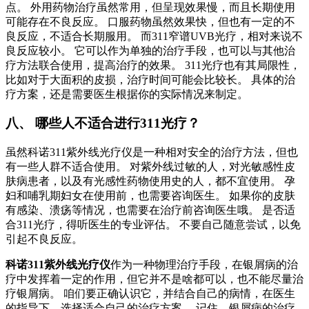
点。 外用药物治疗虽然常用，但呈现效果慢，而且长期使用
可能存在不良反应。 口服药物虽然效果快，但也有一定的不
良反应，不适合长期服用。 而311窄谱UVB光疗，相对来说不
良反应较小。 它可以作为单独的治疗手段，也可以与其他治
疗方法联合使用，提高治疗的效果。 311光疗也有其局限性，
比如对于大面积的皮损，治疗时间可能会比较长。 具体的治
疗方案，还是需要医生根据你的实际情况来制定。
八、 哪些人不适合进行311光疗？
虽然科诺311紫外线光疗仪是一种相对安全的治疗方法，但也
有一些人群不适合使用。 对紫外线过敏的人，对光敏感性皮
肤病患者，以及有光感性药物使用史的人，都不宜使用。 孕
妇和哺乳期妇女在使用前，也需要咨询医生。 如果你的皮肤
有感染、溃疡等情况，也需要在治疗前咨询医生哦。 是否适
合311光疗，得听医生的专业评估。 不要自己随意尝试，以免
引起不良反应。
科诺311紫外线光疗仪
作为一种物理治疗手段，在银屑病的治
疗中发挥着一定的作用，但它并不是啥都可以，也不能尽量治
疗银屑病。 咱们要正确认识它，并结合自己的病情，在医生
的指导下，选择适合自己的治疗方案。 记住，银屑病的治疗