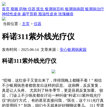
首页
视频
药物
仪器
医生
银屑病百科
银屑病病因
银屑病治疗
神经性皮炎
扁平苔藓
脂溢性皮炎
玫瑰糠疹
当前位置：
主页
>
仪器
科诺311紫外线光疗仪
发布时间：2025-06-14 文章来源：
安心银屑病家园
科诺311紫外线光疗仪
“哎呦，这红疹子又冒出来了，痒得我晚上都睡不着！” 相信
不少银屑病患者都曾发出这样的叹息。 这病啊，反反复复，
真是让人头疼。 尤其到了秋冬季节，更是容易反复加重。 较
近，门诊上不少病友都在讨论一种叫做“科诺311紫外线光疗
仪”的治疗方式， 有的甚至直接问我，“医生，这个311光疗真
的管用吗？” 别急，咱们今天就来好好聊聊这事儿。 311 窄谱