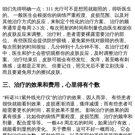
咱们先得明确一点：311 光疗可不是想照就能照的，得听医生
的。 一般医生会根据你的病情严重程度、皮损范围、以及对
其他治疗方式的反应，来制定个性化的治疗方案。 治疗的频
率通常是每周 2-3 次，每次照射的时间和剂量也由医生根据你
的皮肤反应来调整。 治疗时，患者需要裸露需要治疗的部
位。 有些医院会提供防护眼镜，避免紫外线对眼睛的伤害。
每次照射的时间很短，几分钟到十几分钟不等。 在治疗过程
中，医生和护士会密切观察你的皮肤反应，及时调整治疗方
案。 治疗结束后，皮肤可能会有些发红、发痒，甚至略有刺
痛感，这都是正常的。 但要记住，照完光后不要立刻洗澡，
而且要避免用力的擦拭皮肤。
三、治疗的效果和费用，心里得有个数
“科诺311紫外线光疗仪”的治疗的效果，因人而异。 有些患者
很快就能看到效果，皮损逐渐消退，瘙痒减缓；而有些患者可
能需要更长的时间，甚至效果不显然。 影响治疗的效果的因
素有很多，比如你的病情严重程度、皮损范围、治疗的频率和
剂量、配合度等等。 一般4-8 周左右的时间，如果治疗有效，
就能看到显然的变化。 关于费用，这可不好一概而论。 它会