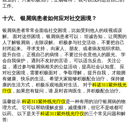
工作。
十六、 银屑病患者如何应对社交困境？
银屑病患者常常会面临社交困境，比如受到他人的歧视或误
解。 面对这些困境， 银屑病患者可以： 坦诚告知， 让周围的
人了解银屑病，去除误解。 积极参与社交活动， 不要把自己
封闭起来。 寻求支持， 向家人、朋友、或者病友组织求助。
提升自信， 正视自己的病情， 不要过分在意他人的眼光。 学
会自我保护， 遇到不友好的言语， 可以适当反击。 关注公
益， 通过参与银屑病相关的公益活动，提高社会认知度。 应
对社交困境，需要积极面对， 争取理解， 提升自我， 才能拥
有健康、快乐的生活。 希望大家能够积极配合治疗， 保持健
康的生活方式， 积极乐观地面对生活。 对于
科诺311紫外线光
疗仪
，如果您有疑问，请 及时咨询医生，并积极配合治疗。
温馨提示
科诺311紫外线光疗仪
是一种有用的治疗银屑病的物
理方式。 它可以帮助缓解皮损，减缓瘙痒，但它不是啥都可
以药。 以下是关于
科诺311紫外线光疗仪
的三个常见问题和解
答: