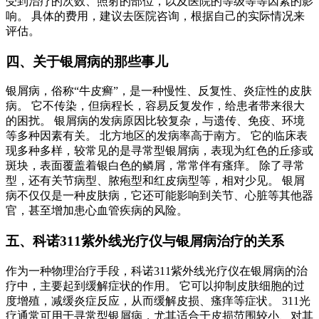
受到治疗的次数、照射的部位，以及医院的等级等等因素的影
响。 具体的费用，建议去医院咨询，根据自己的实际情况来
评估。
四、关于银屑病的那些事儿
银屑病，俗称“牛皮癣”，是一种慢性、反复性、炎症性的皮肤
病。 它不传染，但病程长，容易反复发作，给患者带来很大
的困扰。 银屑病的发病原因比较复杂，与遗传、免疫、环境
等多种因素有关。 北方地区的发病率高于南方。 它的临床表
现多种多样，较常见的是寻常型银屑病，表现为红色的丘疹或
斑块，表面覆盖着银白色的鳞屑，常常伴有瘙痒。 除了寻常
型，还有关节病型、脓疱型和红皮病型等，相对少见。 银屑
病不仅仅是一种皮肤病，它还可能影响到关节、心脏等其他器
官，甚至增加患心血管疾病的风险。
五、科诺311紫外线光疗仪与银屑病治疗的关系
作为一种物理治疗手段，科诺311紫外线光疗仪在银屑病的治
疗中，主要起到缓解症状的作用。 它可以抑制皮肤细胞的过
度增殖，减缓炎症反应，从而缓解皮损、瘙痒等症状。 311光
疗通常可用于寻常型银屑病，尤其适合于皮损范围较小、对其