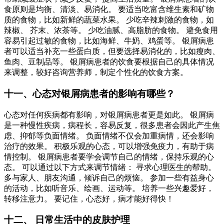
食原则是均衡、清淡、易消化。 要适当吃富含维生素和矿物
质的食物，比如新鲜的蔬菜水果。 少吃辛辣刺激的食物，如
辣椒、 芥末、浓茶等。 少吃油腻、高脂肪的食物。 避免食用
容易引起过敏的食物，比如海鲜、牛奶、鸡蛋等。 银屑病患
者可以适当补充一些蛋白质，但要选择易消化的，比如瘦肉、
鱼肉、豆制品等。 银屑病患者的饮食要根据自己的具体情况
来调整，较好咨询营养师，制定个性化的饮食方案。
十一、心态对银屑病患者的影响有哪些？
心态对任何疾病都有影响，对银屑病患者更是如此。 银屑病
是一种慢性疾病，病程长，容易反复，很多患者会因此产生焦
虑、抑郁等负面情绪。 负面情绪不仅会加重病情，还会影响
治疗的效果。 积极乐观的心态，可以增强免疫力，有助于病
情控制。 银屑病患者要学会调节自己的情绪，保持乐观的心
态。 可以通过以下方式来调节情绪： 寻求心理医生的帮助。
多与家人、朋友沟通，倾诉自己的烦恼。 参加一些有益身心
的活动，比如听音乐、绘画、运动等。 培养一些兴趣爱好，
转移注意力。 要记住，心态好，病才能好得快！
十二、 日常生活中的皮肤护理