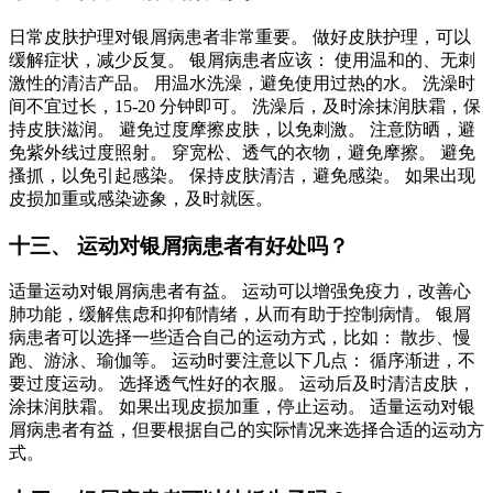
日常皮肤护理对银屑病患者非常重要。 做好皮肤护理，可以
缓解症状，减少反复。 银屑病患者应该： 使用温和的、无刺
激性的清洁产品。 用温水洗澡，避免使用过热的水。 洗澡时
间不宜过长，15-20 分钟即可。 洗澡后，及时涂抹润肤霜，保
持皮肤滋润。 避免过度摩擦皮肤，以免刺激。 注意防晒，避
免紫外线过度照射。 穿宽松、透气的衣物，避免摩擦。 避免
搔抓，以免引起感染。 保持皮肤清洁，避免感染。 如果出现
皮损加重或感染迹象，及时就医。
十三、 运动对银屑病患者有好处吗？
适量运动对银屑病患者有益。 运动可以增强免疫力，改善心
肺功能，缓解焦虑和抑郁情绪，从而有助于控制病情。 银屑
病患者可以选择一些适合自己的运动方式，比如： 散步、慢
跑、游泳、瑜伽等。 运动时要注意以下几点： 循序渐进，不
要过度运动。 选择透气性好的衣服。 运动后及时清洁皮肤，
涂抹润肤霜。 如果出现皮损加重，停止运动。 适量运动对银
屑病患者有益，但要根据自己的实际情况来选择合适的运动方
式。