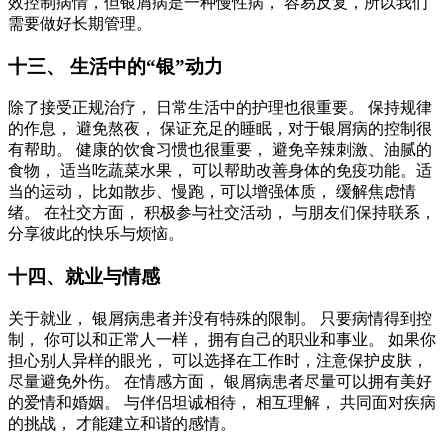
效控制病情，但银屑病是一种慢性病， 容易反复，所以我们
需要做好长期管理。
十三、 生活中的“银”动力
除了接受正规治疗， 日常生活中的护理也很重要。 保持规律
的作息， 避免熬夜， 保证充足的睡眠，对于银屑病的控制很
有帮助。 健康的饮食习惯也很重要， 避免辛辣刺激、油腻的
食物， 适当吃蔬菜水果， 可以帮助改善身体的免疫功能。适
当的运动， 比如散步、慢跑，可以增强体质， 缓解焦虑情
绪。 在社交方面， 积极参与社交活动， 与朋友们保持联系，
分享彼此的快乐与烦恼。
十四、就业与情感
关于就业， 银屑病患者并没有特殊的限制。 只要病情得到控
制， 你可以和正常人一样， 拥有自己的职业和事业。 如果你
担心别人异样的眼光， 可以选择在工作时，注意保护皮肤，
尽量避免外伤。 在情感方面， 银屑病患者尽量可以拥有美好
的爱情和婚姻。 与伴侣坦诚相待， 相互理解， 共同面对疾病
的挑战， 才能建立和谐的感情。