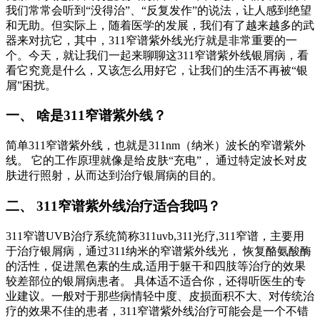
我们常常会听到“没得治”、“反复发作”的说法，让人感到绝望
和无助。但实际上，随着医学的发展，我们有了越来越多的武
器来对抗它，其中，311窄谱紫外线光疗就是非常重要的一
个。今天，就让我们一起来聊聊这311窄谱紫外线银屑病，看
看它究竟是什么，又该怎么用好它，让我们的生活不再被“银
屑”困扰。
一、 啥是311窄谱紫外线？
简单311窄谱紫外线，也就是311nm（纳米）波长的窄谱紫外
线。 它的工作原理就像是给皮肤“充电”， 通过特定波长对皮
肤进行照射，从而达到治疗银屑病的目的。
二、 311窄谱紫外线治疗适合我吗？
311窄谱UVB治疗系统简称311uvb,311光疗,311窄谱，主要用
于治疗银屑病，通过311纳米的窄谱紫外线光， 恢复酪氨酸酶
的活性，促进黑色素的生成,适用于躯干和四肢等治疗的效果
较差部位的银屑病患者。 具体适不适合你，还得听医生的专
业建议。一般对于那些病情轻中度、皮损面积不大、对传统治
疗的效果不佳的患者，311窄谱紫外线治疗可能会是一个不错