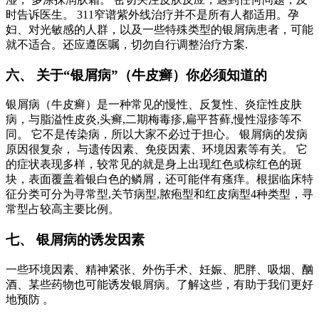
时告诉医生。 311窄谱紫外线治疗并不是所有人都适用。孕
妇、对光敏感的人群，以及一些特殊类型的银屑病患者，可能
就不适合。还应遵医嘱，切勿自行调整治疗方案.
六、 关于“银屑病”（牛皮癣）你必须知道的
银屑病（牛皮癣）是一种常见的慢性、反复性、炎症性皮肤
病，与脂溢性皮炎,头癣,二期梅毒疹,扁平苔藓,慢性湿疹等不
同。 它不是传染病，所以大家不必过于担心。 银屑病的发病
原因很复杂， 与遗传因素、免疫因素、环境因素等有关。 它
的症状表现多样，较常见的就是身上出现红色或棕红色的斑
块，表面覆盖着银白色的鳞屑，还可能伴有瘙痒。根据临床特
征分类可分为寻常型,关节病型,脓疱型和红皮病型4种类型，寻
常型占较高主要比例。
七、 银屑病的诱发因素
一些环境因素、精神紧张、外伤手术、妊娠、肥胖、吸烟、酗
酒、某些药物也可能诱发银屑病。了解这些，有助于我们更好
地预防 。