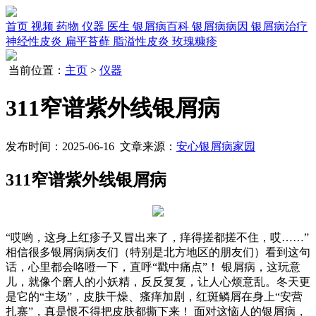
首页
视频
药物
仪器
医生
银屑病百科
银屑病病因
银屑病治疗
神经性皮炎
扁平苔藓
脂溢性皮炎
玫瑰糠疹
当前位置：
主页
>
仪器
311窄谱紫外线银屑病
发布时间：2025-06-16 文章来源：
安心银屑病家园
311窄谱紫外线银屑病
“哎哟，这身上红疹子又冒出来了，痒得搓都搓不住，哎……”
相信很多银屑病病友们（特别是北方地区的朋友们）看到这句
话，心里都会咯噔一下，直呼“戳中痛点”！ 银屑病，这玩意
儿，就像个磨人的小妖精，反反复复，让人心烦意乱。冬天更
是它的“主场”，皮肤干燥、瘙痒加剧，红斑鳞屑在身上“安营
扎寨”，真是恨不得把皮肤都撕下来！ 面对这恼人的银屑病，