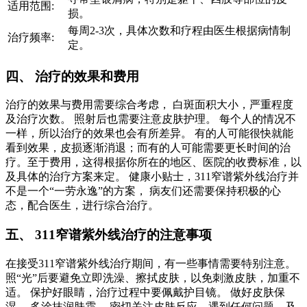
适用范围:
损。
每周2-3次，具体次数和疗程由医生根据病情制
治疗频率:
定。
四、 治疗的效果和费用
治疗的效果与费用需要综合考虑， 白斑面积大小，严重程度
及治疗次数。 照射后也需要注意皮肤护理。 每个人的情况不
一样，所以治疗的效果也会有所差异。 有的人可能很快就能
看到效果，皮损逐渐消退；而有的人可能需要更长时间的治
疗。至于费用，这得根据你所在的地区、医院的收费标准，以
及具体的治疗方案来定。 健康小贴士，311窄谱紫外线治疗并
不是一个“一劳永逸”的方案， 病友们还需要保持积极的心
态，配合医生，进行综合治疗。
五、 311窄谱紫外线治疗的注意事项
在接受311窄谱紫外线治疗期间，有一些事情需要特别注意。
照“光”后要避免立即洗澡、擦拭皮肤，以免刺激皮肤，加重不
适。 保护好眼睛，治疗过程中要佩戴护目镜。 做好皮肤保
湿， 多涂抹润肤霜。 密切关注皮肤反应，遇到任何问题，及