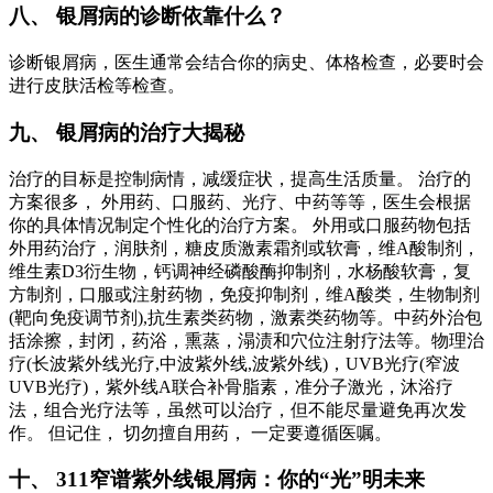
八、 银屑病的诊断依靠什么？
诊断银屑病，医生通常会结合你的病史、体格检查，必要时会
进行皮肤活检等检查。
九、 银屑病的治疗大揭秘
治疗的目标是控制病情，减缓症状，提高生活质量。 治疗的
方案很多， 外用药、口服药、光疗、中药等等，医生会根据
你的具体情况制定个性化的治疗方案。 外用或口服药物包括
外用药治疗，润肤剂，糖皮质激素霜剂或软膏，维A酸制剂，
维生素D3衍生物，钙调神经磷酸酶抑制剂，水杨酸软膏，复
方制剂，口服或注射药物，免疫抑制剂，维A酸类，生物制剂
(靶向免疫调节剂),抗生素类药物，激素类药物等。中药外治包
括涂擦，封闭，药浴，熏蒸，溻渍和穴位注射疗法等。物理治
疗(长波紫外线光疗,中波紫外线,波紫外线)，UVB光疗(窄波
UVB光疗)，紫外线A联合补骨脂素，准分子激光，沐浴疗
法，组合光疗法等，虽然可以治疗，但不能尽量避免再次发
作。 但记住， 切勿擅自用药， 一定要遵循医嘱。
十、 311窄谱紫外线银屑病：你的“光”明未来