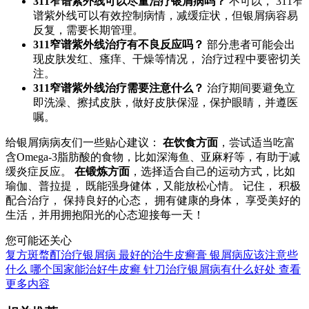
311窄谱紫外线可以尽量治疗银屑病吗？
不可以， 311窄
谱紫外线可以有效控制病情，减缓症状，但银屑病容易
反复，需要长期管理。
311窄谱紫外线治疗有不良反应吗？
部分患者可能会出
现皮肤发红、瘙痒、干燥等情况， 治疗过程中要密切关
注。
311窄谱紫外线治疗需要注意什么？
治疗期间要避免立
即洗澡、擦拭皮肤，做好皮肤保湿，保护眼睛，并遵医
嘱。
给银屑病病友们一些贴心建议：
在饮食方面
，尝试适当吃富
含Omega-3脂肪酸的食物，比如深海鱼、亚麻籽等，有助于减
缓炎症反应。
在锻炼方面
，选择适合自己的运动方式，比如
瑜伽、普拉提， 既能强身健体，又能放松心情。 记住， 积极
配合治疗， 保持良好的心态， 拥有健康的身体， 享受美好的
生活，并用拥抱阳光的心态迎接每一天！
您可能还关心
复方斑蝥酊治疗银屑病
最好的治牛皮癣膏
银屑病应该注意些
什么
哪个国家能治好牛皮癣
针刀治疗银屑病有什么好处
查看
更多内容