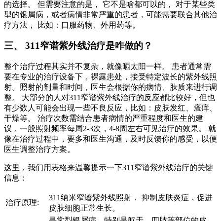
的选择。 但需要注意的是， 它不是啥都可以的， 对于某些类
型的银屑病，或者病情非常严重的患者，可能需要联合其他治
疗方法， 比如：口服药物、外用药等。
三、 311窄谱紫外线治疗是咋做的？
整个治疗过程其实并不复杂，就像晒太阳一样。 患者通常需
要在专业的治疗设备下，裸露患处，接受特定波长的紫外线照
射。照射的剂量和时间，医生会根据你的病情、肤质来进行调
整。 大部分的人对311窄谱紫外线治疗的反应都比较好，但也
有少数人可能会出现一些不良反应，比如：皮肤发红、瘙痒、
干燥等。 治疗次数需结合患者病情的严重程度和医生的建
议，一般照射频率每周2-3次，4-8周左右可见治疗的效果。 就
像在治疗过程中，要多和医生沟通，及时反馈你的感受，以便
医生调整治疗方案。
这里，我们用表格来温馨提示一下311窄谱紫外线治疗的关键
信息：
311纳米窄谱紫外线照射， 抑制皮肤炎症，促进
治疗原理:
皮肤细胞正常生长。
寻常型银屑病，特别是躯干、四肢等部位的皮