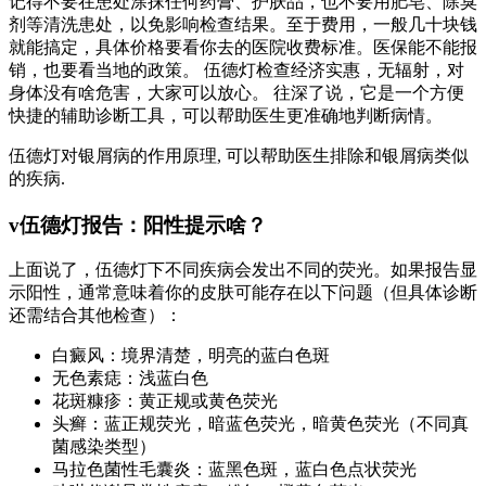
记得不要在患处涂抹任何药膏、护肤品，也不要用肥皂、除臭
剂等清洗患处，以免影响检查结果。至于费用，一般几十块钱
就能搞定，具体价格要看你去的医院收费标准。医保能不能报
销，也要看当地的政策。 伍德灯检查经济实惠，无辐射，对
身体没有啥危害，大家可以放心。 往深了说，它是一个方便
快捷的辅助诊断工具，可以帮助医生更准确地判断病情。
伍德灯对银屑病的作用原理, 可以帮助医生排除和银屑病类似
的疾病.
v伍德灯报告：阳性提示啥？
上面说了，伍德灯下不同疾病会发出不同的荧光。如果报告显
示阳性，通常意味着你的皮肤可能存在以下问题（但具体诊断
还需结合其他检查）：
白癜风：境界清楚，明亮的蓝白色斑
无色素痣：浅蓝白色
花斑糠疹：黄正规或黄色荧光
头癣：蓝正规荧光，暗蓝色荧光，暗黄色荧光（不同真
菌感染类型）
马拉色菌性毛囊炎：蓝黑色斑，蓝白色点状荧光