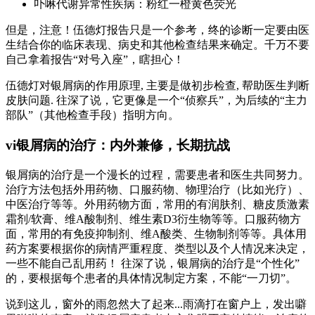
卟啉代谢异常性疾病：粉红一橙黄色荧光
但是，注意！伍德灯报告只是一个参考，终的诊断一定要由医
生结合你的临床表现、病史和其他检查结果来确定。千万不要
自己拿着报告“对号入座”，瞎担心！
伍德灯对银屑病的作用原理, 主要是做初步检查, 帮助医生判断
皮肤问题. 往深了说，它更像是一个“侦察兵”，为后续的“主力
部队”（其他检查手段）指明方向。
vi银屑病的治疗：内外兼修，长期抗战
银屑病的治疗是一个漫长的过程，需要患者和医生共同努力。
治疗方法包括外用药物、口服药物、物理治疗（比如光疗）、
中医治疗等等。外用药物方面，常用的有润肤剂、糖皮质激素
霜剂/软膏、维A酸制剂、维生素D3衍生物等等。口服药物方
面，常用的有免疫抑制剂、维A酸类、生物制剂等等。具体用
药方案要根据你的病情严重程度、类型以及个人情况来决定，
一些不能自己乱用药！ 往深了说，银屑病的治疗是“个性化”
的，要根据每个患者的具体情况制定方案，不能“一刀切”。
说到这儿，窗外的雨忽然大了起来...雨滴打在窗户上，发出噼