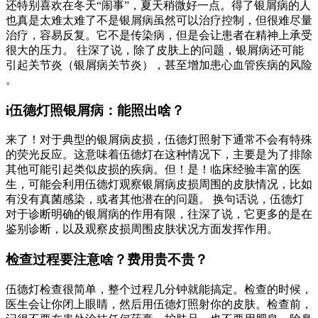
还特别喜欢在冬天“闹事”，夏天稍微好一点。得了银屑病的人
也真是太难太难了不是银屑病虽然可以治疗控制，但很难尽量
治疗，容易反复。它不是传染病，但是会让患者在精神上承受
很大的压力。 往深了说，除了皮肤上的问题，银屑病还可能
引起关节炎（银屑病关节炎），甚至增加患心血管疾病的风险
。
i伍德灯照银屑病：能照出啥？
来了！对于典型的银屑病皮损，伍德灯照射下通常不会有特殊
的荧光反应。这意味着伍德灯在这种情况下，主要是为了排除
其他可能引起类似皮损的疾病。但！是！临床经验丰富的医
生，可能会利用伍德灯观察银屑病皮损周围的皮肤情况，比如
有没有真菌感染，或者其他潜在的问题。 换句话说，伍德灯
对于诊断明确的银屑病的作用有限，往深了说，它更多的是在
鉴别诊断，以及观察皮损周围皮肤状况方面发挥作用。
检查过程要注意啥？费用贵不贵？
伍德灯检查很简单，整个过程几分钟就能搞定。检查的时候，
医生会让你闭上眼睛，然后用伍德灯照射你的皮肤。检查前，