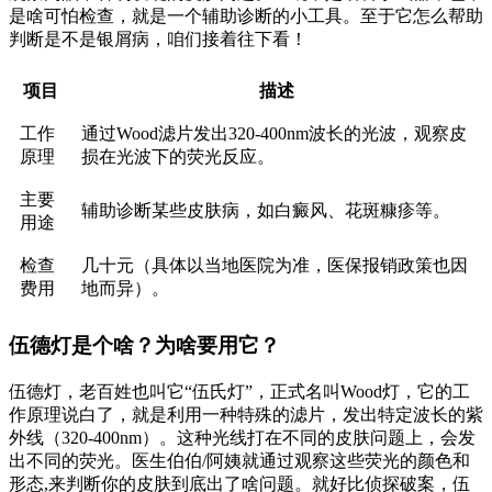
是啥可怕检查，就是一个辅助诊断的小工具。至于它怎么帮助
判断是不是银屑病，咱们接着往下看！
项目
描述
工作
通过Wood滤片发出320-400nm波长的光波，观察皮
原理
损在光波下的荧光反应。
主要
辅助诊断某些皮肤病，如白癜风、花斑糠疹等。
用途
检查
几十元（具体以当地医院为准，医保报销政策也因
费用
地而异）。
伍德灯是个啥？为啥要用它？
伍德灯，老百姓也叫它“伍氏灯”，正式名叫Wood灯，它的工
作原理说白了，就是利用一种特殊的滤片，发出特定波长的紫
外线（320-400nm）。这种光线打在不同的皮肤问题上，会发
出不同的荧光。医生伯伯/阿姨就通过观察这些荧光的颜色和
形态,来判断你的皮肤到底出了啥问题。就好比侦探破案，伍