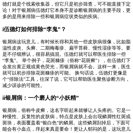
德灯就是个线索收集器，但它只是初步筛查，可不能直接下定
论！对于银屑病伍德灯它本身不是诊断银屑病的主要手段，更
多的是用来排除一些和银屑病症状类似的疾病。
i伍德灯如何排除“李鬼”？
银屑病这玩意儿，有时候长得和其他一些皮肤病很像，比如脂
溢性皮炎、头癣、二期梅毒疹、扁平苔藓、慢性湿疹等等。要
是不仔细辨认，很容易搞混。伍德灯就可以帮医生排除一些
“李鬼”。 举个例子，花斑糠疹（俗称“花斑癣”），在伍德灯下
会发出黄正规或黄色荧光，而银屑病就不会。这样一来，医生
就可以初步排除花斑糠疹的可能。 换句话说，伍德灯更像是
个“排除法”工具，往深了说，它可以帮助医生聚焦诊断方向，
减少误诊的可能性。
ii银屑病：一个磨人的“小妖精”
银屑病，俗称牛皮癣，这名字听起来就够让人头疼的。它是一
种慢性、反复性的皮肤病，特点是皮肤上会出现鳞屑性红斑或
斑块，表面覆盖着“银白色”的鳞屑。这些鳞屑刮掉后，下面可
能会有小血点，痒起来真是要命！更让人郁闷的是，这玩意儿