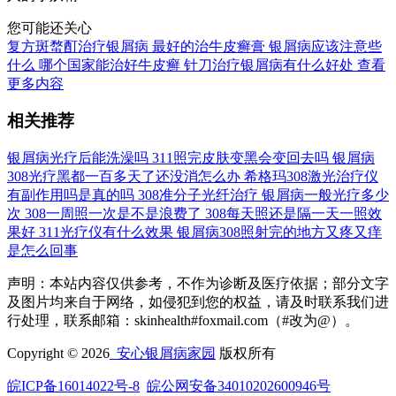
您可能还关心
复方斑蝥酊治疗银屑病
最好的治牛皮癣膏
银屑病应该注意些
什么
哪个国家能治好牛皮癣
针刀治疗银屑病有什么好处
查看
更多内容
相关推荐
银屑病光疗后能洗澡吗
311照完皮肤变黑会变回去吗
银屑病
308光疗黑都一百多天了还没消怎么办
希格玛308激光治疗仪
有副作用吗是真的吗
308准分子光纤治疗
银屑病一般光疗多少
次
308一周照一次是不是浪费了
308每天照还是隔一天一照效
果好
311光疗仪有什么效果
银屑病308照射完的地方又疼又痒
是怎么回事
声明：本站内容仅供参考，不作为诊断及医疗依据；部分文字
及图片均来自于网络，如侵犯到您的权益，请及时联系我们进
行处理，联系邮箱：skinhealth#foxmail.com（#改为@）。
Copyright © 2026
安心银屑病家园
版权所有
皖ICP备16014022号-8
皖公网安备34010202600946号