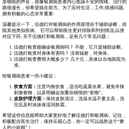
里啪啦的声音，就像银屑病患者内心焦躁不安的情绪。治疗的
路很漫长，但希望就在前方。为了应对生活，工作,情感问题,
拥有积极的心态非常重要:
温馨提示一下，伍德灯对银屑病的作用原理在于辅助诊断，排
除其他类似疾病。 它可以帮助医生更好排除和判别情况,以便
对症下药. 关于伍德灯和银屑病，还有几个常见问题：
伍德灯检查能确诊银屑病吗？ 不能，它只是辅助诊断。
伍德灯检查对身体有害吗？ 没有辐射，对身体。
伍德灯检查费用大概多少？ 几十元，具体以当地医院为
准。
给银屑病患者一些小建议：
饮食方面：
注意均衡饮食，适当吃蔬菜水果，避免辛辣
刺激食物，以及明确会加重你病情的“发物”。
皮肤护理方面：
保持皮肤清洁，洗澡水温不要太高，洗
完后及时涂抹保湿润肤霜。
希望这些信息能帮助大家更好地了解伍德灯和银屑病。记住，
积极配合医生治疗，保持乐观心态，你一定可以战胜这个“磨
人的小妖精”！