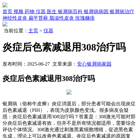
首页
视频
药物
仪器
医生
银屑病百科
银屑病病因
银屑病治疗
神经性皮炎
扁平苔藓
脂溢性皮炎
玫瑰糠疹
当前位置：
主页
>
仪器
炎症后色素减退用308治疗吗
发布时间：2025-06-27 文章来源：
安心银屑病家园
炎症后色素减退用308治疗吗
银屑病（俗称牛皮癣）炎症消退后，部分患者可能会出现炎症
后色素减退（PIH），表现为皮肤颜色变浅。很多病友会疑
惑：炎症后色素减退用308治疗吗？答案是：308激光可能对部
分炎症后色素减退有效，但并不是所有情况都适用，需要综合
评估个体情况。308激光通过刺激黑素细胞增殖，促进黑色素
生成，理论上可以改善色素减退。炎症后色素减退的原因复