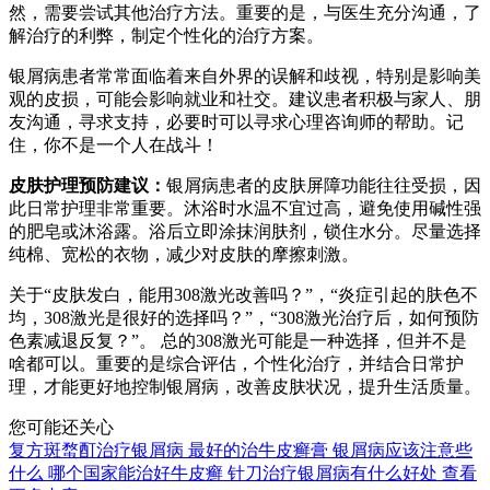
然，需要尝试其他治疗方法。重要的是，与医生充分沟通，了
解治疗的利弊，制定个性化的治疗方案。
银屑病患者常常面临着来自外界的误解和歧视，特别是影响美
观的皮损，可能会影响就业和社交。建议患者积极与家人、朋
友沟通，寻求支持，必要时可以寻求心理咨询师的帮助。记
住，你不是一个人在战斗！
皮肤护理预防建议：
银屑病患者的皮肤屏障功能往往受损，因
此日常护理非常重要。沐浴时水温不宜过高，避免使用碱性强
的肥皂或沐浴露。浴后立即涂抹润肤剂，锁住水分。尽量选择
纯棉、宽松的衣物，减少对皮肤的摩擦刺激。
关于“皮肤发白，能用308激光改善吗？”，“炎症引起的肤色不
均，308激光是很好的选择吗？”，“308激光治疗后，如何预防
色素减退反复？”。 总的308激光可能是一种选择，但并不是
啥都可以。重要的是综合评估，个性化治疗，并结合日常护
理，才能更好地控制银屑病，改善皮肤状况，提升生活质量。
您可能还关心
复方斑蝥酊治疗银屑病
最好的治牛皮癣膏
银屑病应该注意些
什么
哪个国家能治好牛皮癣
针刀治疗银屑病有什么好处
查看