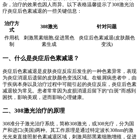
杂，治疗的效果也因人而异。以下表格温馨提示了308激光治
疗炎症后色素减退的一些关键信息：
治疗方
308激光
针对问题
式
作用机
刺激黑素细胞,促进黑色
炎症后色素减退(皮肤颜色
制
素生成
变浅)
一、什么是炎症后色素减退？
炎症后色素减退是皮肤炎症反应后发生的一种色素异常，表现
为炎症消退后遗留的皮肤颜色变浅区域。在银屑病患者中，由
于疾病本身以及治疗过程中可能引起的炎症反应，炎症后色素
减退较为常见。患者常常因为皮损消退后留下的“白斑”而感到
困扰，影响美观，进而影响心理健康。
二、308激光治疗的原理
308准分子激光治疗系统，简称308激光，或308光疗，分为国
产和进口(美国)两种。其工作原理是通过特定波长308nm的激
光光束直接照射色素减退区域，刺激局部黑素细胞增殖，促进