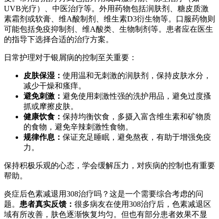
UVB光疗）、中医治疗等。外用药物包括润肤剂、糖皮质激
素霜剂或软膏、维A酸制剂、维生素D3衍生物等。口服药物则
可能包括免疫抑制剂、维A酸类、生物制剂等。患者应在医生
的指导下选择合适的治疗方案。
日常护理对于银屑病的控制至关重要：
皮肤保湿：
使用温和无刺激的润肤剂，保持皮肤水分，
减少干燥和瘙痒。
避免刺激：
避免使用刺激性强的洗护用品，避免过度搔
抓或摩擦皮肤。
健康饮食：
保持均衡饮食，多摄入富含维生素和矿物质
的食物，避免辛辣刺激性食物。
规律作息：
保证充足睡眠，避免熬夜，有助于增强免疫
力。
保持积极乐观的心态，学会缓解压力，对疾病的控制也有重要
帮助。
炎症后色素减退用308治疗吗？这是一个需要综合考虑的问
题。
患者真实反馈：
很多病友在使用308治疗后，色素减退区
域有所改善，肤色逐渐恢复均匀。但也有部分患者效果不显