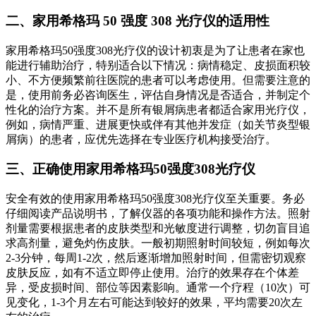
二、家用希格玛 50 强度 308 光疗仪的适用性
家用希格玛50强度308光疗仪的设计初衷是为了让患者在家也
能进行辅助治疗，特别适合以下情况：病情稳定、皮损面积较
小、不方便频繁前往医院的患者可以考虑使用。但需要注意的
是，使用前务必咨询医生，评估自身情况是否适合，并制定个
性化的治疗方案。并不是所有银屑病患者都适合家用光疗仪，
例如，病情严重、进展更快或伴有其他并发症（如关节炎型银
屑病）的患者，应优先选择在专业医疗机构接受治疗。
三、正确使用家用希格玛50强度308光疗仪
安全有效的使用家用希格玛50强度308光疗仪至关重要。务必
仔细阅读产品说明书，了解仪器的各项功能和操作方法。照射
剂量需要根据患者的皮肤类型和光敏度进行调整，切勿盲目追
求高剂量，避免灼伤皮肤。一般初期照射时间较短，例如每次
2-3分钟，每周1-2次，然后逐渐增加照射时间，但需密切观察
皮肤反应，如有不适立即停止使用。治疗的效果存在个体差
异，受皮损时间、部位等因素影响。通常一个疗程（10次）可
见变化，1-3个月左右可能达到较好的效果，平均需要20次左