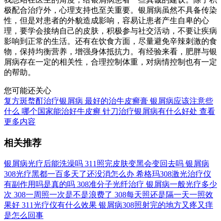
极配合治疗外，心理支持也至关重要。银屑病虽然不具备传染
性，但是对患者的外貌造成影响，容易让患者产生自卑的心
理，要学会接纳自己的皮肤，积极参与社交活动，不要让疾病
影响到正常的生活。还有在饮食方面，尽量避免辛辣刺激的食
物，保持均衡营养，增强身体抵抗力。有经验来看，肥胖与银
屑病存在一定的相关性，合理控制体重，对病情控制也有一定
的帮助。
您可能还关心
复方斑蝥酊治疗银屑病
最好的治牛皮癣膏
银屑病应该注意些
什么
哪个国家能治好牛皮癣
针刀治疗银屑病有什么好处
查看
更多内容
相关推荐
银屑病光疗后能洗澡吗
311照完皮肤变黑会变回去吗
银屑病
308光疗黑都一百多天了还没消怎么办
希格玛308激光治疗仪
有副作用吗是真的吗
308准分子光纤治疗
银屑病一般光疗多少
次
308一周照一次是不是浪费了
308每天照还是隔一天一照效
果好
311光疗仪有什么效果
银屑病308照射完的地方又疼又痒
是怎么回事