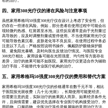
右的治疗。
四、家用308光疗仪的潜在风险与注意事项
虽然家用希格玛50强度308光疗仪在设计上考虑了安全性，但
仍存在一些潜在风险。例如，部分患者在使用过程中可能会出
现轻微灼热感、红斑甚至水泡。这些反应通常是由于光剂量过
高导致的，应及时调整剂量或暂停使用。不当使用家用光疗仪
可能导致色素沉着、皮肤老化等不良反应。在使用过程中务必
注意以下几点：严格按照说明书操作、佩戴防护眼镜保护眼
睛、避免阳光暴晒、及时向医生反馈治疗情况。与医院专业
308光疗相比，家用设备可能在光照强度、均匀性等方面存在
差异，治疗的效果可能不如医院。家用光疗仪更适合作为辅助
治疗手段，不能替代专业医疗机构的治疗。
五、家用希格玛50强度308光疗仪的费用和替代方案
家用希格玛50强度308光疗仪的价格通常在数千元不等，相比
于医院按光斑收费（几十元/光斑），长期使用可能更经济。
但需要注意的是，实际治疗的效果因人而异。如果经济条件允
许，且病情需要，建议优先选择在专业医疗机构接受治疗。外
用药物、口服药物、中医治疗等也是银屑病的常用治疗方法。