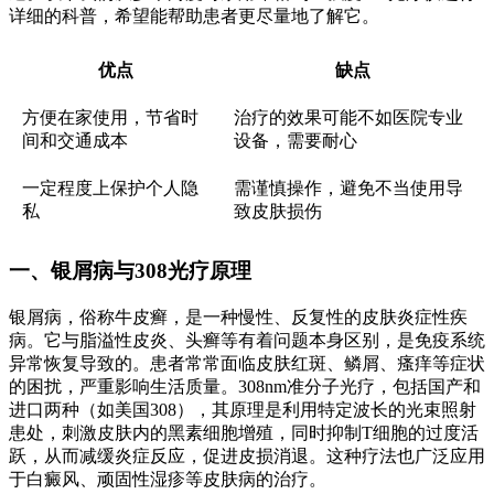
详细的科普，希望能帮助患者更尽量地了解它。
优点
缺点
方便在家使用，节省时
治疗的效果可能不如医院专业
间和交通成本
设备，需要耐心
一定程度上保护个人隐
需谨慎操作，避免不当使用导
私
致皮肤损伤
一、银屑病与308光疗原理
银屑病，俗称牛皮癣，是一种慢性、反复性的皮肤炎症性疾
病。它与脂溢性皮炎、头癣等有着问题本身区别，是免疫系统
异常恢复导致的。患者常常面临皮肤红斑、鳞屑、瘙痒等症状
的困扰，严重影响生活质量。308nm准分子光疗，包括国产和
进口两种（如美国308），其原理是利用特定波长的光束照射
患处，刺激皮肤内的黑素细胞增殖，同时抑制T细胞的过度活
跃，从而减缓炎症反应，促进皮损消退。这种疗法也广泛应用
于白癜风、顽固性湿疹等皮肤病的治疗。