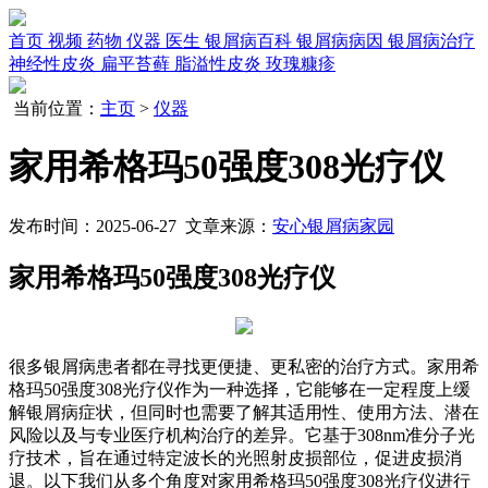
首页
视频
药物
仪器
医生
银屑病百科
银屑病病因
银屑病治疗
神经性皮炎
扁平苔藓
脂溢性皮炎
玫瑰糠疹
当前位置：
主页
>
仪器
家用希格玛50强度308光疗仪
发布时间：2025-06-27 文章来源：
安心银屑病家园
家用希格玛50强度308光疗仪
很多银屑病患者都在寻找更便捷、更私密的治疗方式。家用希
格玛50强度308光疗仪作为一种选择，它能够在一定程度上缓
解银屑病症状，但同时也需要了解其适用性、使用方法、潜在
风险以及与专业医疗机构治疗的差异。它基于308nm准分子光
疗技术，旨在通过特定波长的光照射皮损部位，促进皮损消
退。以下我们从多个角度对家用希格玛50强度308光疗仪进行