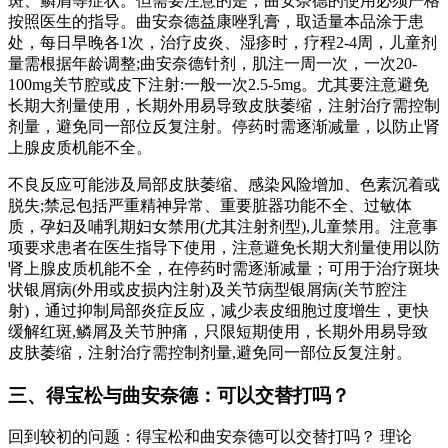
斑、鳞屑等症状。但需要注意的是，曲安奈德的使用必须严格
按照医生的指导。曲安奈德益康唑乳膏，取适量本品涂于患
处，每日早晚各1次，治疗皮炎、湿疹时，疗程2-4周，儿童剂
量需根据年龄调整;曲安奈德针剂，肌注一周一次，一次20-
100mg关节腔或皮下注射:一般一次2.5-5mg。尤其要注意避免
长期大剂量使用，长期外用易导致皮肤萎缩，注射治疗需控制
剂量，避免同一部位反复注射。停药时需逐渐减量，以防止肾
上腺皮质机能不全。
不良反应可能涉及局部皮肤萎缩、感染风险增加、色素沉着或
脱失;禁忌包括严重精神异常、重要脏器功能不全、过敏体
质，孕妇及哺乳期妇女禁用(尤其注射剂型),儿童禁用。注意事
项要求患者在医生指导下使用，注意避免长期大剂量使用以防
肾上腺皮质机能不全，在停药时需逐渐减量；可用于治疗斑块
状银屑病(外用或皮损内注射)及关节病型银屑病(关节腔注
射)，通过抑制局部炎症反应，减少表皮细胞过度增生，更快
缓解红斑,鳞屑及关节肿痛，只限短期使用，长期外用易导致
皮肤萎缩，注射治疗需控制剂量,避免同一部位反复注射。
三、得宝松与曲安奈德：可以交替打吗？
回到较初的问题：得宝松和曲安奈德可以交替打吗？ 理论