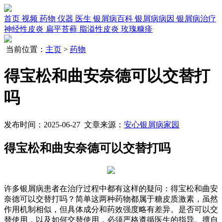
首页
视频
药物
仪器
医生
银屑病百科
银屑病病因
银屑病治疗
神经性皮炎
扁平苔藓
脂溢性皮炎
玫瑰糠疹
当前位置：
主页
>
药物
得宝松和曲安奈德可以交替打
吗
发布时间：2025-06-27 文章来源：
安心银屑病家园
得宝松和曲安奈德可以交替打吗
许多银屑病患者在治疗过程中都有这样的疑问：得宝松和曲安
奈德可以交替打吗？简单这两种药物都属于糖皮质激素，虽然
作用机制相似，但具体成分和药效强度略有差异。是否可以交
替使用，以及如何交替使用，必须严格遵循医生的指导。擅自