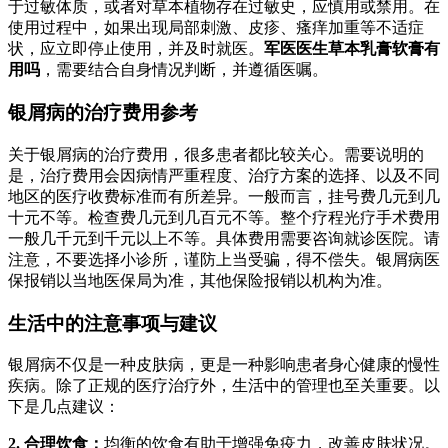
于过敏体质，或者对草本植物存在过敏史，应慎用或禁用。在
使用过程中，如果出现局部刺激、皮疹、瘙痒加重等不适症
状，应立即停止使用，并及时就医。
军医医生草本乳膏软膏有
用吗
，需要结合自身情况判断，并遵循医嘱。
银屑病的治疗费用参考
关于银屑病的治疗费用，很多患者都比较关心。需要说明的
是，治疗费用会因病情严重程度、治疗方案的选择、以及不同
地区的医疗收费标准而有所差异。一般而言，挂号费几元到几
十元不等。检查费几元到几百元不等。整个疗程光疗手术费用
一般几千元到千元以上不等。具体费用需要咨询就诊医院。请
注意，不要选择小诊所，谨防上当受骗，得不偿失。银屑病医
保报销以当地医保局为准，其他保险报销以机构为准。
生活中的注意事项与建议
银屑病不仅是一种皮肤病，更是一种影响患者身心健康的慢性
疾病。除了正规的医疗治疗外，生活中的管理也至关重要。以
下是几点建议：
2. 合理饮食：
均衡的饮食有助于增强免疫力，改善皮肤状况。