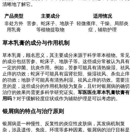
清晰地了解它。
产品类型
主要成分
适用情况
非处方外
苦参、蛇床子、地肤子
轻微瘙痒、干燥、局部炎
用乳膏
等植物提取物
症，辅助护理
草本乳膏的成分与作用机制
草本乳膏，顾名思义，其主要成分来源于科学草本植物。常见
的成分包括苦参、蛇床子、地肤子等。这些成分常被认为具有
一定的抑菌、抗炎作用。例如，苦参可能具有清热燥湿、祛风
止痒的功效；蛇床子可能具有温肾壮阳、燥湿祛风、杀虫止痒
的功效；地肤子可能具有清热利湿、祛风止痒的功效。需要注
意的是，这些成分的作用机制较为复杂，且针对银屑病的确切
治疗的效果尚需更多科学研究证实。
军医医生草本乳膏软膏有
用吗
？对于缓解轻度症状或作为辅助护理是可以考虑的。
银屑病的特点与治疗原则
银屑病是一种慢性、反复性的炎症性皮肤病，其发病机制复
杂，涉及遗传、免疫、环境等多种因素。银屑病的治疗目标是