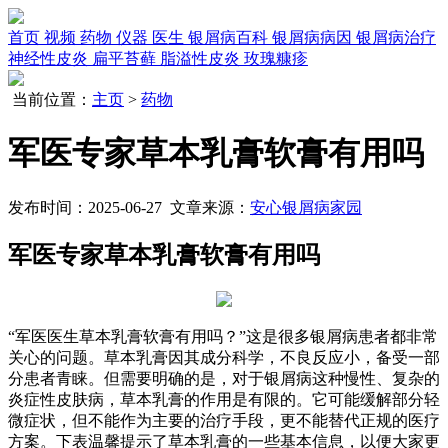
首页
视频
药物
仪器
医生
银屑病百科
银屑病病因
银屑病治疗
神经性皮炎
扁平苔藓
脂溢性皮炎
玫瑰糠疹
当前位置：
主页
>
药物
军医专家草本乳膏软膏有用吗
发布时间：2025-06-27 文章来源：
安心银屑病家园
军医专家草本乳膏软膏有用吗
“军医医生草本乳膏软膏有用吗？”这是很多银屑病患者都非常
关心的问题。草本乳膏因其成分科学，不良反应小，备受一部
分患者青睐。但需要明确的是，对于银屑病这种慢性、复杂的
炎症性皮肤病，草本乳膏的作用是有限的。它可能缓解部分轻
微症状，但不能作为主要的治疗手段，更不能替代正规的医疗
方案。下表温馨提示了草本乳膏的一些基本信息，以便大家更