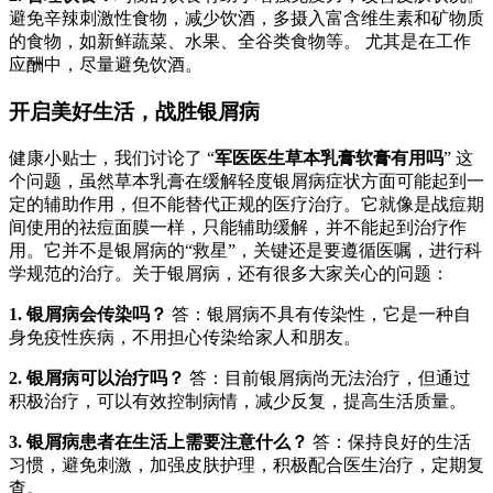
避免辛辣刺激性食物，减少饮酒，多摄入富含维生素和矿物质
的食物，如新鲜蔬菜、水果、全谷类食物等。 尤其是在工作
应酬中，尽量避免饮酒。
开启美好生活，战胜银屑病
健康小贴士，我们讨论了 “
军医医生草本乳膏软膏有用吗
” 这
个问题，虽然草本乳膏在缓解轻度银屑病症状方面可能起到一
定的辅助作用，但不能替代正规的医疗治疗。它就像是战痘期
间使用的祛痘面膜一样，只能辅助缓解，并不能起到治疗作
用。它并不是银屑病的“救星”，关键还是要遵循医嘱，进行科
学规范的治疗。关于银屑病，还有很多大家关心的问题：
1. 银屑病会传染吗？
答：银屑病不具有传染性，它是一种自
身免疫性疾病，不用担心传染给家人和朋友。
2. 银屑病可以治疗吗？
答：目前银屑病尚无法治疗，但通过
积极治疗，可以有效控制病情，减少反复，提高生活质量。
3. 银屑病患者在生活上需要注意什么？
答：保持良好的生活
习惯，避免刺激，加强皮肤护理，积极配合医生治疗，定期复
查。