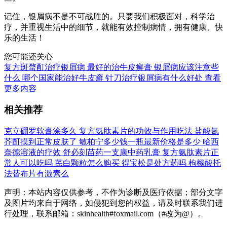
记住，银屑病不是不可战胜的。只要我们积极面对，科学治
疗，并重视生活中的细节，就能有效控制病情，拥有健康、快
乐的生活！
您可能还关心
复方斑蝥酊治疗银屑病
最好的治牛皮癣膏
银屑病应该注意些
什么
哪个国家能治好牛皮癣
针刀治疗银屑病有什么好处
查看
更多内容
相关推荐
克立硼罗软膏涂多久
复方氨肽素片的功效与作用吃法
盐酸氮
芥酊摸到正常皮肤了
敏柏宁多少钱一瓶最新价格是多少
哈西
奈德溶液的疗效
舒必刻苗药一支康中药乳膏
复方氨肽素片正
常人可以吃吗
芪白颗粒怎么购买
得宝松是处方药吗
枸橼酸托
法替布片有激素么
声明：本站内容仅供参考，不作为诊断及医疗依据；部分文字
及图片均来自于网络，如侵犯到您的权益，请及时联系我们进
行处理，联系邮箱：skinhealth#foxmail.com（#改为@）。