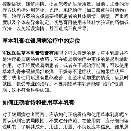
控制症状、缓解病情、提高患者的生活质量。目前，主要的治
疗方法包括外用药物、光疗、系统治疗（如口服或注射药物）
等。治疗方案的选择需要根据患者的具体病情、病型、严重程
度以及个体差异来制定。切忌盲目使用未经科学验证的药物或
疗法，以免延误病情，甚至造成不良后果。
草本乳膏在银屑病治疗中的定位
军医医生草本乳膏软膏有用吗
？可以肯定的是，草本乳膏并不
是治疗银屑病的有效药，它在银屑病治疗中更多的是起到辅助
作用。对于轻度银屑病患者，或者在正规治疗期间，可以使用
草本乳膏来缓解局部瘙痒、干燥等不适症状。但如果症状严
重，或者使用后没有显然改善，甚至出现加重的情况，应及时
就医，接受专业的治疗。不要期望草本乳膏能够“治疗”银屑
病，这不符合科学认知。
如何正确看待和使用草本乳膏
对于银屑病患者而言，应该如何正确看待和使用草本乳膏呢？
要认识到它的局限性，不要过分依赖。在使用前，应仔细阅读
说明书，了解其成分、用法、用量、不良反应等信息。如果属