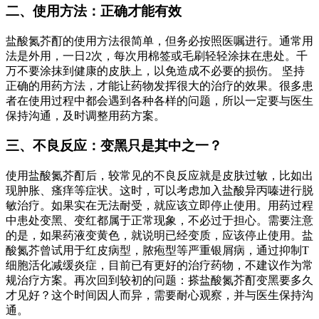
二、使用方法：正确才能有效
盐酸氮芥酊的使用方法很简单，但务必按照医嘱进行。通常用
法是外用，一日2次，每次用棉签或毛刷轻轻涂抹在患处。千
万不要涂抹到健康的皮肤上，以免造成不必要的损伤。 坚持
正确的用药方法，才能让药物发挥很大的治疗的效果。很多患
者在使用过程中都会遇到各种各样的问题，所以一定要与医生
保持沟通，及时调整用药方案。
三、不良反应：变黑只是其中之一？
使用盐酸氮芥酊后，较常见的不良反应就是皮肤过敏，比如出
现肿胀、瘙痒等症状。这时，可以考虑加入盐酸异丙嗪进行脱
敏治疗。如果实在无法耐受，就应该立即停止使用。用药过程
中患处变黑、变红都属于正常现象，不必过于担心。需要注意
的是，如果药液变黄色，就说明已经变质，应该停止使用。盐
酸氮芥曾试用于红皮病型，脓疱型等严重银屑病，通过抑制T
细胞活化减缓炎症，目前已有更好的治疗药物，不建议作为常
规治疗方案。再次回到较初的问题：搽盐酸氮芥酊变黑要多久
才见好？这个时间因人而异，需要耐心观察，并与医生保持沟
通。