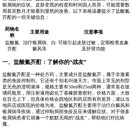
银屑病的症状。皮肤变黑的程度和时间因人而异，可能需要数
周甚至数月才能看到显然的改善。以下表格温馨提示了盐酸氮
芥酊的一些关键信息：
药物名
主要用途
注意事项
称
盐酸氮
治疗银屑病、白
可能引起皮肤过敏，定期检查血象
芥酊
癜风等
及肝肾功能
一、盐酸氮芥酊：了解你的“战友”
盐酸氮芥酊是一种处方药，主要成分是盐酸氮芥，属于非激素
类的免疫抑制剂。它还有个别名叫做天方。市面上常见的剂型
是无色的澄明液体，规格主要有50ml和25ml两种，通常装在玻
璃药瓶里，用注射液用卤化丁基橡胶塞密封。价格方面，大致
在百元上下，但具体价格会因地区和药店而有所差异，请以当
地药店或医院的价格为准。盐酸氮芥酊主要用于治疗白癜风和
银屑病等疾病，通过抑制局部免疫反应来缓解症状。对于很多
银屑病患者它就像一个默默无闻的“战友”，帮助他们对抗病
魔。