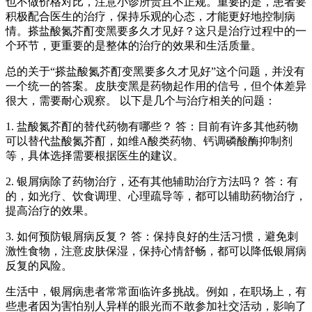
也不做价格对比，注意小诊所贵且不正规。重要的是，患者要
积极配合医生的治疗，保持乐观的心态，才能更好地控制病
情。搽盐酸氮芥酊变黑要多久才见好？这只是治疗过程中的一
个环节，更重要的是整体的治疗的效果和生活质量。
总的关于“搽盐酸氮芥酊变黑要多久才见好”这个问题，并没有
一个统一的答案。皮肤变黑是药物起作用的信号，但个体差异
很大，需要耐心观察。 以下是几个与治疗相关的问题：
1. 盐酸氮芥酊的替代药物有哪些？ 答：目前有许多其他药物
可以替代盐酸氮芥酊，如维A酸类药物、钙调磷酸酶抑制剂
等，具体选择需要根据医生的建议。
2. 银屑病除了药物治疗，还有其他辅助治疗方法吗？ 答：有
的，如光疗、饮食调理、心理疏导等，都可以辅助药物治疗，
提高治疗的效果。
3. 如何预防银屑病反复？ 答：保持良好的生活习惯，避免刺
激性食物，注意皮肤保湿，保持心情舒畅，都可以降低银屑病
反复的风险。
生活中，银屑病患者常常面临许多挑战。例如，在职场上，有
些患者因为害怕别人异样的眼光而不敢参加社交活动，影响了