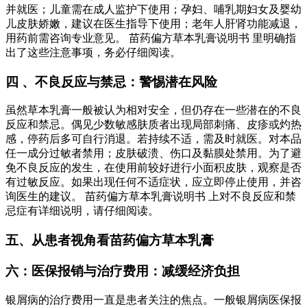
并就医；儿童需在成人监护下使用；孕妇、哺乳期妇女及婴幼
儿皮肤娇嫩，建议在医生指导下使用；老年人肝肾功能减退，
用药前需咨询专业意见。 苗药偏方草本乳膏说明书 里明确指
出了这些注意事项，务必仔细阅读。
四 、不良反应与禁忌：警惕潜在风险
虽然草本乳膏一般被认为相对安全，但仍存在一些潜在的不良
反应和禁忌。偶见少数敏感肤质者出现局部刺痛、皮疹或灼热
感，停药后多可自行消退。若持续不适，需及时就医。对本品
任一成分过敏者禁用；皮肤破溃、伤口及黏膜处禁用。为了避
免不良反应的发生，在使用前较好进行小面积皮肤，观察是否
有过敏反应。如果出现任何不适症状，应立即停止使用，并咨
询医生的建议。 苗药偏方草本乳膏说明书 上对不良反应和禁
忌症有详细说明，请仔细阅读。
五、从患者视角看苗药偏方草本乳膏
六：医保报销与治疗费用：减缓经济负担
银屑病的治疗费用一直是患者关注的焦点。一般银屑病医保报