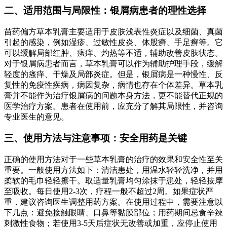
二、适用范围与局限性：银屑病患者的理性选择
苗药偏方草本乳膏主要适用于皮肤浅表性炎症以及细菌、真菌
引起的感染，例如湿疹、过敏性皮炎、体股癣、手足癣等。它
可以缓解局部红肿、瘙痒、灼热等不适，辅助改善皮肤状态。
对于银屑病患者而言，草本乳膏可以作为辅助护理手段，缓解
轻度的瘙痒、干燥及局部炎症。但是，银屑病是一种慢性、反
复性的免疫性疾病，病因复杂，病情也存在个体差异。草本乳
膏并不能作为治疗银屑病的问题本身方法，更不能替代正规的
医学治疗方案。患者在使用前，应充分了解其局限性，并咨询
专业医生的意见。
三、使用方法与注意事项：安全用药是关键
正确的使用方法对于一些草本乳膏的治疗的效果和安全性至关
重要。一般使用方法如下：清洁患处，用温水轻轻洗净，并用
柔软的毛巾轻轻擦干。取适量乳膏均匀涂抹于患处，轻轻按摩
至吸收。每日使用2-3次，疗程一般不超过2周。如果症状严
重，建议咨询医生调整用药方案。在使用过程中，需要注意以
下几点：避免接触眼睛、口鼻等黏膜部位；用药期间忌食辛辣
刺激性食物；若使用3-5天后症状无改善或加重，应停止使用