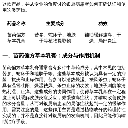
这款产品，并从专业的角度讨论银屑病患者如何正确认识和使
用这类药物。
药品名称
主要成分
功效
苗药偏方
苦参、蛇床子、地肤
辅助缓解瘙痒、干
草本乳膏
子等植物提取物
燥、局部炎症
一、苗药偏方草本乳膏：成分与作用机制
苗药偏方草本乳膏通常含有多种中草药成分，其中常见的包括
苦参、蛇床子和地肤子等。这些草本成分被认为具有一定的抑
菌、抗炎和止痒作用。苦参可以清热燥湿、祛风杀虫；蛇床子
具有温肾壮阳、燥湿祛风、杀虫止痒的功效；地肤子则能够清
热利湿、止痒。这些成分的协同作用，使得草本乳膏在一定程
度上可以缓解皮肤炎症反应，减缓瘙痒症状，并辅助改善皮肤
的水分含量，从而对银屑病患者的局部症状起到一定的缓解作
用。需要注意的是，这些作用主要是通过植物成分的药理特性
实现的，并不是直接针对银屑病的发病机制，因此只能作为辅
助治疗手段。