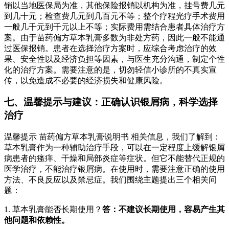
销以当地医保局为准，其他保险报销以机构为准，挂号费几元
到几十元；检查费几元到几百元不等；整个疗程光疗手术费用
一般几千元到千元以上不等；实际费用需结合患者具体治疗方
案。由于苗药偏方草本乳膏多数为非处方药，因此一般不能通
过医保报销。患者在选择治疗方案时，应综合考虑治疗的效
果、安全性以及经济负担等因素，与医生充分沟通，制定个性
化的治疗方案。需要注意的是，切勿轻信小诊所的不真实宣
传，以免造成不必要的经济损失和健康风险。
七、温馨提示与建议：正确认识银屑病，科学选择
治疗
温馨提示 苗药偏方草本乳膏说明书 相关信息，我们了解到：
草本乳膏作为一种辅助治疗手段，可以在一定程度上缓解银屑
病患者的瘙痒、干燥和局部炎症等症状。但它不能替代正规的
医学治疗，不能治疗银屑病。在使用时，需要注意正确的使用
方法、不良反应以及禁忌症。我们围绕主题提出三个相关问
题：
1. 草本乳膏能否长期使用？
答：不建议长期使用，容易产生其
他问题和依赖性。