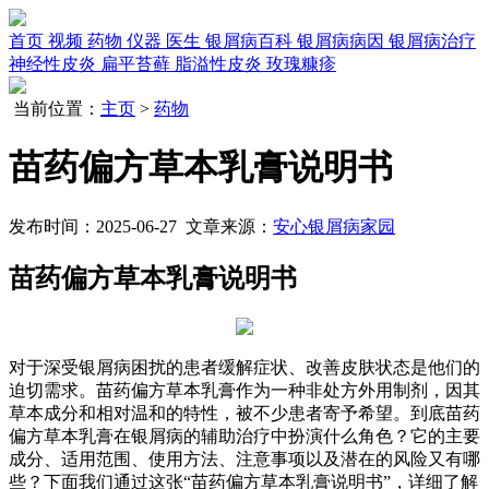
首页
视频
药物
仪器
医生
银屑病百科
银屑病病因
银屑病治疗
神经性皮炎
扁平苔藓
脂溢性皮炎
玫瑰糠疹
当前位置：
主页
>
药物
苗药偏方草本乳膏说明书
发布时间：2025-06-27 文章来源：
安心银屑病家园
苗药偏方草本乳膏说明书
对于深受银屑病困扰的患者缓解症状、改善皮肤状态是他们的
迫切需求。苗药偏方草本乳膏作为一种非处方外用制剂，因其
草本成分和相对温和的特性，被不少患者寄予希望。到底苗药
偏方草本乳膏在银屑病的辅助治疗中扮演什么角色？它的主要
成分、适用范围、使用方法、注意事项以及潜在的风险又有哪
些？下面我们通过这张“苗药偏方草本乳膏说明书”，详细了解