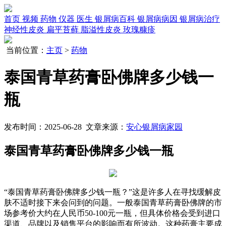
首页
视频
药物
仪器
医生
银屑病百科
银屑病病因
银屑病治疗
神经性皮炎
扁平苔藓
脂溢性皮炎
玫瑰糠疹
当前位置：
主页
>
药物
泰国青草药膏卧佛牌多少钱一
瓶
发布时间：2025-06-28 文章来源：
安心银屑病家园
泰国青草药膏卧佛牌多少钱一瓶
“泰国青草药膏卧佛牌多少钱一瓶？”这是许多人在寻找缓解皮
肤不适时接下来会问到的问题。一般泰国青草药膏卧佛牌的市
场参考价大约在人民币50-100元一瓶，但具体价格会受到进口
渠道、品牌以及销售平台的影响而有所波动。这种药膏主要成