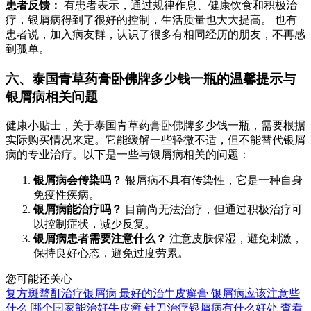
患者反馈：
有患者表示，通过规律作息、健康饮食和积极治
疗，银屑病得到了很好的控制，生活质量也大大提高。 也有
患者说，加入病友群，认识了很多有相同经历的朋友，不再感
到孤单。
六、泰国青草药膏卧佛牌多少钱一瓶的温馨提示与
银屑病相关问题
健康小贴士，关于泰国青草药膏卧佛牌多少钱一瓶，需要根据
实际购买情况来定。它能缓解一些轻微不适，但不能替代银屑
病的专业治疗。以下是一些与银屑病相关的问题：
银屑病会传染吗？
银屑病不具有传染性，它是一种自身
免疫性疾病。
银屑病能治疗吗？
目前尚无法治疗，但通过积极治疗可
以控制症状，减少反复。
银屑病患者需要注意什么？
注意皮肤保湿，避免刺激，
保持良好心态，避免过度劳累。
您可能还关心
复方斑蝥酊治疗银屑病
最好的治牛皮癣膏
银屑病应该注意些
什么
哪个国家能治好牛皮癣
针刀治疗银屑病有什么好处
查看