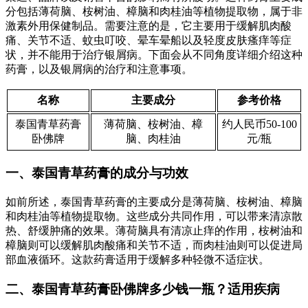
分包括薄荷脑、桉树油、樟脑和肉桂油等植物提取物，属于非
激素外用保健制品。需要注意的是，它主要用于缓解肌肉酸
痛、关节不适、蚊虫叮咬、晕车晕船以及轻度皮肤瘙痒等症
状，并不能用于治疗银屑病。下面会从不同角度详细介绍这种
药膏，以及银屑病的治疗和注意事项。
名称
主要成分
参考价格
泰国青草药膏
薄荷脑、桉树油、樟
约人民币50-100
卧佛牌
脑、肉桂油
元/瓶
一、泰国青草药膏的成分与功效
如前所述，泰国青草药膏的主要成分是薄荷脑、桉树油、樟脑
和肉桂油等植物提取物。这些成分共同作用，可以带来清凉散
热、舒缓肿痛的效果。薄荷脑具有清凉止痒的作用，桉树油和
樟脑则可以缓解肌肉酸痛和关节不适，而肉桂油则可以促进局
部血液循环。这款药膏适用于缓解多种轻微不适症状。
二、泰国青草药膏卧佛牌多少钱一瓶？适用疾病