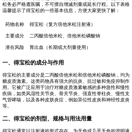
松务必严格遵医嘱，不可擅自增减剂量或延长疗程。以下表格
温馨提示了得宝松的一些基本信息，方便大家更快了解：
药物名称
得宝松（复方倍他米松注射液）
主要成分
二丙酸倍他米松、倍他米松磷酸钠
潜在风险
胃出血（长期或大剂量使用）
一、得宝松的成分与作用
得宝松的主要成分是二丙酸倍他米松和倍他米松磷酸钠，均为
糖皮质激素。这类药物具有强大的抗炎、抗过敏和免疫抑制作
用。它被广泛应用于治疗对糖皮质激素敏感的多种急性和慢性
疾病，如类风湿性关节炎、骨关节炎、强直性脊柱炎、慢性支
气管哮喘，以及各种皮肤炎症，例如异位性皮炎和神经性皮炎
等。
二、得宝松的剂型、规格与用法用量
得宝松通常以注射液的形式存在，为无色或几乎无色的澄明液