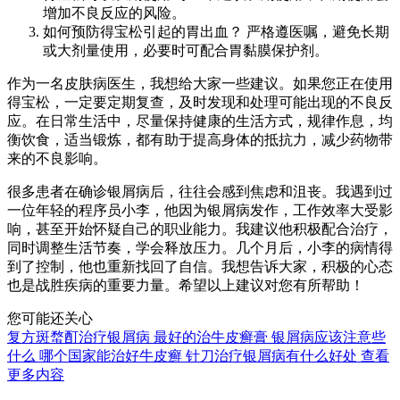
增加不良反应的风险。
如何预防得宝松引起的胃出血？ 严格遵医嘱，避免长期
或大剂量使用，必要时可配合胃黏膜保护剂。
作为一名皮肤病医生，我想给大家一些建议。如果您正在使用
得宝松，一定要定期复查，及时发现和处理可能出现的不良反
应。在日常生活中，尽量保持健康的生活方式，规律作息，均
衡饮食，适当锻炼，都有助于提高身体的抵抗力，减少药物带
来的不良影响。
很多患者在确诊银屑病后，往往会感到焦虑和沮丧。我遇到过
一位年轻的程序员小李，他因为银屑病发作，工作效率大受影
响，甚至开始怀疑自己的职业能力。我建议他积极配合治疗，
同时调整生活节奏，学会释放压力。几个月后，小李的病情得
到了控制，他也重新找回了自信。我想告诉大家，积极的心态
也是战胜疾病的重要力量。希望以上建议对您有所帮助！
您可能还关心
复方斑蝥酊治疗银屑病
最好的治牛皮癣膏
银屑病应该注意些
什么
哪个国家能治好牛皮癣
针刀治疗银屑病有什么好处
查看
更多内容