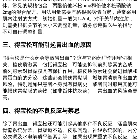
体。常见的规格包含二丙酸倍他米松5mg和倍他米松磷酸钠
2mg的混合配方。用法用量需要严格根据病情而定，通常采用
肌内注射的方式。初始剂量一般为1-2ml。对于关节内注射，
则需要根据关节的大小来调整剂量。请务必遵循医生的指导，
不可自行调整剂量。
三、得宝松可能引起胃出血的原因
“得宝松是什么药会导致胃出血”？这与它的药理作用密切相
关。糖皮质激素，包括得宝松，可能会抑制前列腺素的合成，
前列腺素对胃黏膜具有保护作用。糖皮质激素还会促进胃酸和
胃蛋白酶的分泌，这些都会损伤胃黏膜，增加胃溃疡和出血的
风险。特别是如果患者本身就有胃病史，或者同时服用其他可
能损伤胃黏膜的药物（如非甾体抗炎药），胃出血的风险会更
高。
四、得宝松的不良反应与禁忌
除了胃出血，得宝松还可能引起其他多种不良反应，涵盖肌肉
骨骼系统异常、胃肠道不适、皮肤问题、神经系统影响、内分
泌失调及水电解质平衡紊乱等。如果出现严重的不良反应，应