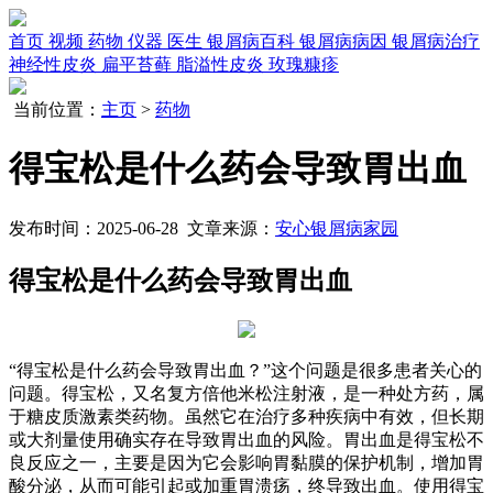
首页
视频
药物
仪器
医生
银屑病百科
银屑病病因
银屑病治疗
神经性皮炎
扁平苔藓
脂溢性皮炎
玫瑰糠疹
当前位置：
主页
>
药物
得宝松是什么药会导致胃出血
发布时间：2025-06-28 文章来源：
安心银屑病家园
得宝松是什么药会导致胃出血
“得宝松是什么药会导致胃出血？”这个问题是很多患者关心的
问题。得宝松，又名复方倍他米松注射液，是一种处方药，属
于糖皮质激素类药物。虽然它在治疗多种疾病中有效，但长期
或大剂量使用确实存在导致胃出血的风险。胃出血是得宝松不
良反应之一，主要是因为它会影响胃黏膜的保护机制，增加胃
酸分泌，从而可能引起或加重胃溃疡，终导致出血。使用得宝