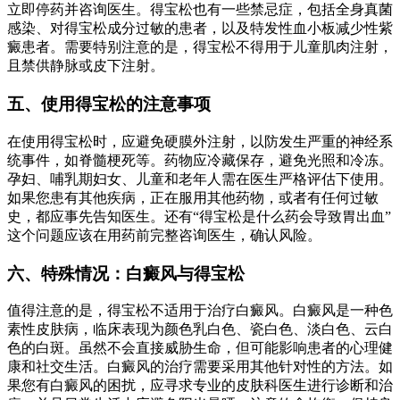
立即停药并咨询医生。得宝松也有一些禁忌症，包括全身真菌
感染、对得宝松成分过敏的患者，以及特发性血小板减少性紫
癜患者。需要特别注意的是，得宝松不得用于儿童肌肉注射，
且禁供静脉或皮下注射。
五、使用得宝松的注意事项
在使用得宝松时，应避免硬膜外注射，以防发生严重的神经系
统事件，如脊髓梗死等。药物应冷藏保存，避免光照和冷冻。
孕妇、哺乳期妇女、儿童和老年人需在医生严格评估下使用。
如果您患有其他疾病，正在服用其他药物，或者有任何过敏
史，都应事先告知医生。还有“得宝松是什么药会导致胃出血”
这个问题应该在用药前完整咨询医生，确认风险。
六、特殊情况：白癜风与得宝松
值得注意的是，得宝松不适用于治疗白癜风。白癜风是一种色
素性皮肤病，临床表现为颜色乳白色、瓷白色、淡白色、云白
色的白斑。虽然不会直接威胁生命，但可能影响患者的心理健
康和社交生活。白癜风的治疗需要采用其他针对性的方法。如
果您有白癜风的困扰，应寻求专业的皮肤科医生进行诊断和治