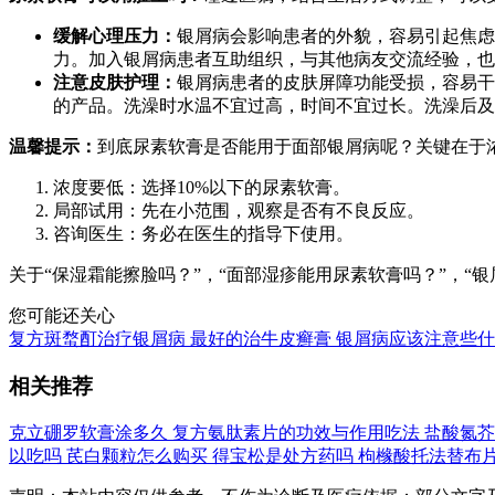
缓解心理压力：
银屑病会影响患者的外貌，容易引起焦虑
力。加入银屑病患者互助组织，与其他病友交流经验，也
注意皮肤护理：
银屑病患者的皮肤屏障功能受损，容易干
的产品。洗澡时水温不宜过高，时间不宜过长。洗澡后及
温馨提示：
到底尿素软膏是否能用于面部银屑病呢？关键在于
浓度要低：选择10%以下的尿素软膏。
局部试用：先在小范围，观察是否有不良反应。
咨询医生：务必在医生的指导下使用。
关于“保湿霜能擦脸吗？”，“面部湿疹能用尿素软膏吗？”，
您可能还关心
复方斑蝥酊治疗银屑病
最好的治牛皮癣膏
银屑病应该注意些什
相关推荐
克立硼罗软膏涂多久
复方氨肽素片的功效与作用吃法
盐酸氮芥
以吃吗
芪白颗粒怎么购买
得宝松是处方药吗
枸橼酸托法替布