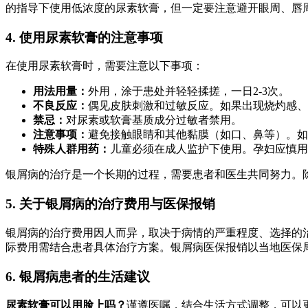
的指导下使用低浓度的尿素软膏，但一定要注意避开眼周、唇
4. 使用尿素软膏的注意事项
在使用尿素软膏时，需要注意以下事项：
用法用量：
外用，涂于患处并轻轻揉搓，一日2-3次。
不良反应：
偶见皮肤刺激和过敏反应。如果出现烧灼感、
禁忌：
对尿素或软膏基质成分过敏者禁用。
注意事项：
避免接触眼睛和其他黏膜（如口、鼻等）。如
特殊人群用药：
儿童必须在成人监护下使用。孕妇应慎用
银屑病的治疗是一个长期的过程，需要患者和医生共同努力。
5. 关于银屑病的治疗费用与医保报销
银屑病的治疗费用因人而异，取决于病情的严重程度、选择的
际费用需结合患者具体治疗方案。银屑病医保报销以当地医保
6. 银屑病患者的生活建议
尿素软膏可以用脸上吗？
谨遵医嘱，结合生活方式调整，可以