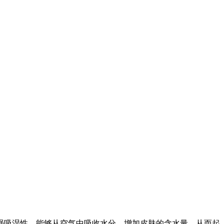
强吸湿性，能够从空气中吸收水分，增加皮肤的含水量，从而起