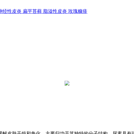
神经性皮炎
扁平苔藓
脂溢性皮炎
玫瑰糠疹
缓解皮肤干燥和角化，主要归功于其独特的分子结构。尿素具有