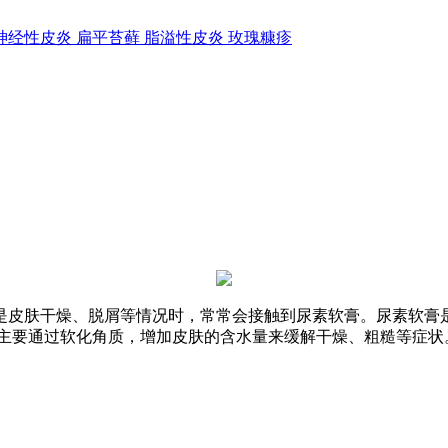
神经性皮炎
扁平苔藓
脂溢性皮炎
玫瑰糠疹
是皮肤干燥、脱屑等情况时，常常会接触到尿素软膏。尿素软膏
它主要通过软化角质，增加皮肤的含水量来缓解干燥、粗糙等症状