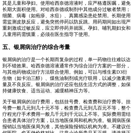
其是儿童和孕妇。使用哈西奈德溶液时，应严格遵医嘱，避免
长期大面积使用。对哈西奈德或制剂中其他成分过敏者禁用；
细菌、病毒（如疱疹、水痘）、真菌感染患处禁用。长期使用
需监测皮肤反应，避免突然停药以防反跳。用药期间如出现严
重刺激或过敏反应，应立即停药并就医。孕妇、哺乳期妇女和
儿童用药需慎重，必须在医生指导下使用。
五、银屑病治疗的综合考量
银屑病的治疗是一个长期而复杂的过程，单一药物往往难以达
到不错效果。哈西奈德溶液通常作为综合治疗方案的一部分，
与其他药物或治疗方法联合使用。例如，可以与维生素D3衍
生物（如卡泊三醇）、煤焦油制剂或光疗联用，以减少激素用
量及不良反应。银屑病的治疗还应包括生活方式的调整，如保
持健康饮食、适当运动、减缓精神压力等。
关于银屑病的治疗费用，包括挂号费、检查费和治疗费等。挂
号费一般几元到几十元不等，检查费几元到几百元不等，整个
疗程光疗手术费用一般几千元到千元以上不等。实际费用需结
合患者具体治疗方案，以当地医保局和机构为准。银屑病医保
报销以当地医保局为准，其他保险报销以机构为准。不建议任
何医院，也不做价格对比，注意小诊所贵且不正规，请选择正