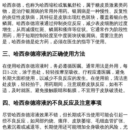
哈西奈德，也称为哈西缩松或氯氟舒松，属于糖皮质激素类药
物，是治疗银屑病的常用外用药。银屑病是一种慢性、反复性
的炎症性皮肤病，其特征是皮肤出现红色斑块，覆盖着银白色
鳞屑。哈西奈德溶液通过抑制炎症反应，减少表皮细胞的过度
增生，从而减缓红斑、鳞屑和瘙痒等症状。它通常作为阶段性
用药，用于短期控制轻度至中度斑块状银屑病。需要注意的
是，哈西奈德是处方药，必须在医生的指导下使用。
三、哈西奈德溶液的正确使用方法
在使用哈西奈德溶液时，务必遵循医嘱。通常用法是外用，每
日1-2次，涂于患处，轻轻按摩至吸收。疗程应遵医嘱，避免
长期大面积使用，以减少不良反应的发生。在使用前，清洁患
处皮肤，轻轻拍干。用药期间，注意观察皮肤反应，如有不
适，及时就医。避免接触眼睛和黏膜，不宜用于皮肤破溃处。
四、哈西奈德溶液的不良反应及注意事项
尽管哈西奈德溶液效果不错，但长期或不当使用可能会引起一
些不良反应，如局部灼烧、瘙痒、皮肤萎缩、毛细血管扩张、
色素沉着或减退等。长期使用还可能增加全身吸收的风险，尤