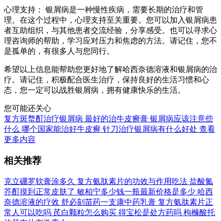
心理支持： 银屑病是一种慢性疾病，需要长期的治疗和管
理。在这个过程中，心理支持至关重要。您可以加入银屑病患
者互助组织，与其他患者交流经验，分享感受。也可以寻求心
理咨询师的帮助，学习应对压力和焦虑的方法。请记住，您不
是孤单的，有很多人与您同行。
希望以上信息能帮助您更好地了解哈西奈德溶液和银屑病的治
疗。请记住，积极配合医生治疗，保持良好的生活习惯和心
态，您一定可以战胜银屑病，拥有健康快乐的生活。
您可能还关心
复方斑蝥酊治疗银屑病
最好的治牛皮癣膏
银屑病应该注意些
什么
哪个国家能治好牛皮癣
针刀治疗银屑病有什么好处
查看
更多内容
相关推荐
克立硼罗软膏涂多久
复方氨肽素片的功效与作用吃法
盐酸氮
芥酊摸到正常皮肤了
敏柏宁多少钱一瓶最新价格是多少
哈西
奈德溶液的疗效
舒必刻苗药一支康中药乳膏
复方氨肽素片正
常人可以吃吗
芪白颗粒怎么购买
得宝松是处方药吗
枸橼酸托