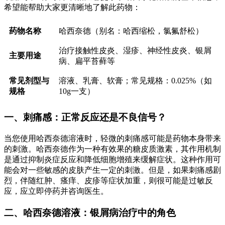
希望能帮助大家更清晰地了解此药物：
药物名称
哈西奈德（别名：哈西缩松，氯氟舒松）
治疗接触性皮炎、湿疹、神经性皮炎、银屑
主要用途
病、扁平苔藓等
常见剂型与
溶液、乳膏、软膏；常见规格：0.025%（如
规格
10g一支）
一、刺痛感：正常反应还是不良信号？
当您使用哈西奈德溶液时，轻微的刺痛感可能是药物本身带来
的刺激。哈西奈德作为一种有效果的糖皮质激素，其作用机制
是通过抑制炎症反应和降低细胞增殖来缓解症状。这种作用可
能会对一些敏感的皮肤产生一定的刺激。但是，如果刺痛感剧
烈，伴随红肿、瘙痒、皮疹等症状加重，则很可能是过敏反
应，应立即停药并咨询医生。
二、哈西奈德溶液：银屑病治疗中的角色