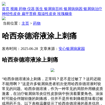
首页
视频
药物
仪器
医生
银屑病百科
银屑病病因
银屑病治疗
神经性皮炎
扁平苔藓
脂溢性皮炎
玫瑰糠疹
当前位置：
主页
>
药物
哈西奈德溶液涂上刺痛
发布时间：2025-06-28 文章来源：
安心银屑病家园
哈西奈德溶液涂上刺痛
“哈西奈德溶液涂上刺痛，正常吗？是不是过敏了？这药还能
不能用啊？”这是许多银屑病患者初次使用哈西奈德溶液时较
常见的问题。哈西奈德溶液，作为一种常见的局部外用糖皮质
激素，在治疗银屑病等炎症性皮肤病中扮演着重要角色。涂抹
时可能会伴随轻微的刺痛感，但并不是所有刺痛都意味着过敏
或用药不当。以下表格温馨提示了哈西奈德溶液的基本信息，