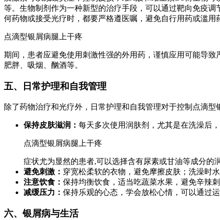
等。生物制剂作为一种新型的治疗手段，可以通过靶向免疫调
何药物或接受光疗时，都要严格遵医嘱，避免自行用药或滥用
点滴型银屑病腿上干疼
期间，患者应避免使用刺激性强的外用药，谨慎应用可能导致
肥胖、吸烟、酗酒等。
五、日常护理和自我管理
除了药物治疗和光疗外，日常护理和自我管理对于控制点滴型
保持皮肤滋润：
每天多次使用润肤剂，尤其是在洗澡后，
点滴型银屑病腿上干疼
症状尤为显然的患者,可以选择含有尿素或甘油等成分的
避免刺激：
穿宽松柔软的衣物，避免摩擦皮肤；洗澡时水
注意饮食：
保持均衡饮食，适当吃蔬菜水果，避免辛辣刺
减缓压力：
保持乐观的心态，学会放松心情，可以通过运
六、银屑病与生活