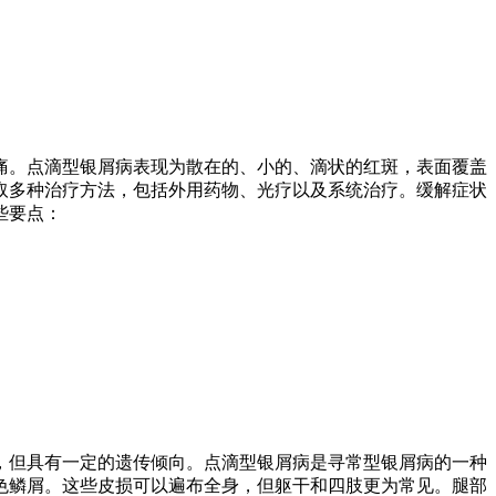
痛。点滴型银屑病表现为散在的、小的、滴状的红斑，表面覆盖
取多种治疗方法，包括外用药物、光疗以及系统治疗。缓解症状
些要点：
，但具有一定的遗传倾向。点滴型银屑病是寻常型银屑病的一种
色鳞屑。这些皮损可以遍布全身，但躯干和四肢更为常见。腿部