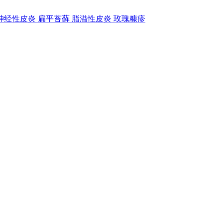
神经性皮炎
扁平苔藓
脂溢性皮炎
玫瑰糠疹