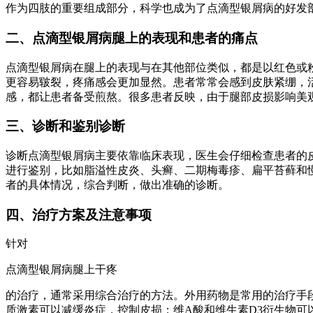
作为四肢的重要组成部分，科学也成为了点滴型银屑病的好发
二、点滴型银屑病腿上的表现和患者的痛点
点滴型银屑病在腿上的表现与在其他部位类似，都是以红色或
更容易皲裂，疼痛感会更加显然。患者常常会感到皮肤紧绷，
感，都让患者备受煎熬。很多患者反映，由于腿部皮损影响美
三、诊断和鉴别诊断
诊断点滴型银屑病主要依靠临床表现，医生会仔细检查患者的
进行鉴别，比如脂溢性皮炎、头癣、二期梅毒疹、扁平苔藓和
者的具体情况，综合判断，做出准确的诊断。
四、治疗方案及注意事项
针对
点滴型银屑病腿上干疼
的治疗，通常采用综合治疗的方法。外用药物是常用的治疗手
质激素可以减缓炎症，控制皮损；维A酸和维生素D3衍生物