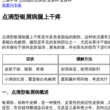
三级甲等
北部战区总医院 皮肤科
皮肤科
我要问专家
点滴型银屑病腿上干疼
点滴型银屑病腿上干疼是许多患者面临的困扰。这种状况通常
着银白色鳞屑。腿部是常见的发病部位之一，尤其在寒冷干燥
的关键在于保持皮肤滋润，避免刺激，并在医生的指导下进行
症状
缓解方法
皮肤干燥、皲裂、疼痛
加强保湿，使用润肤剂
小滴状红斑，覆盖银白色鳞屑
遵医嘱外用药物，考虑光疗
一、点滴型银屑病概述
银屑病，俗称牛皮癣，是一种慢性、反复性的炎症性皮肤病，
亚型，常在链球菌感染后发生，尤其是儿童和青少年。其特点