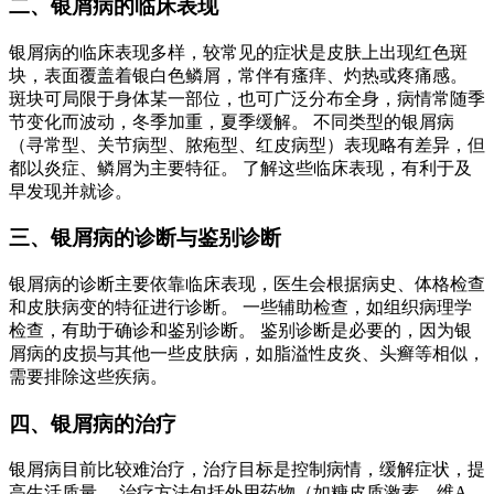
二、银屑病的临床表现
银屑病的临床表现多样，较常见的症状是皮肤上出现红色斑
块，表面覆盖着银白色鳞屑，常伴有瘙痒、灼热或疼痛感。
斑块可局限于身体某一部位，也可广泛分布全身，病情常随季
节变化而波动，冬季加重，夏季缓解。 不同类型的银屑病
（寻常型、关节病型、脓疱型、红皮病型）表现略有差异，但
都以炎症、鳞屑为主要特征。 了解这些临床表现，有利于及
早发现并就诊。
三、银屑病的诊断与鉴别诊断
银屑病的诊断主要依靠临床表现，医生会根据病史、体格检查
和皮肤病变的特征进行诊断。 一些辅助检查，如组织病理学
检查，有助于确诊和鉴别诊断。 鉴别诊断是必要的，因为银
屑病的皮损与其他一些皮肤病，如脂溢性皮炎、头癣等相似，
需要排除这些疾病。
四、银屑病的治疗
银屑病目前比较难治疗，治疗目标是控制病情，缓解症状，提
高生活质量。 治疗方法包括外用药物（如糖皮质激素、维A