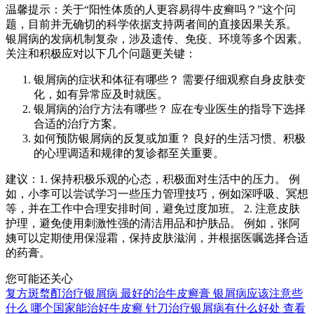
温馨提示：关于“阳性体质的人更容易得牛皮癣吗？”这个问
题，目前并无确切的科学依据支持两者间的直接因果关系。
银屑病的发病机制复杂，涉及遗传、免疫、环境等多个因素。
关注和积极应对以下几个问题更关键：
银屑病的症状和体征有哪些？ 需要仔细观察自身皮肤变
化，如有异常应及时就医。
银屑病的治疗方法有哪些？ 应在专业医生的指导下选择
合适的治疗方案。
如何预防银屑病的反复或加重？ 良好的生活习惯、积极
的心理调适和规律的复诊都至关重要。
建议：1. 保持积极乐观的心态，积极面对生活中的压力。 例
如，小李可以尝试学习一些压力管理技巧，例如深呼吸、冥想
等，并在工作中合理安排时间，避免过度加班。 2. 注意皮肤
护理，避免使用刺激性强的清洁用品和护肤品。 例如，张阿
姨可以定期使用保湿霜，保持皮肤滋润，并根据医嘱选择合适
的药膏。
您可能还关心
复方斑蝥酊治疗银屑病
最好的治牛皮癣膏
银屑病应该注意些
什么
哪个国家能治好牛皮癣
针刀治疗银屑病有什么好处
查看