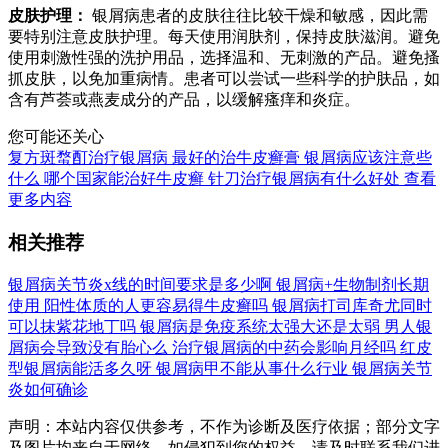
皮肤护理：
银屑病患者的皮肤往往比较干燥和敏感，因此需
要特别注意皮肤护理。每天使用润肤剂，保持皮肤滋润。避免
使用刺激性强的洗护用品，选择温和、无刺激的产品。避免搔
抓皮肤，以免加重病情。患者可以尝试一些科学的护肤品，如
含有芦荟或燕麦成分的产品，以缓解瘙痒和炎症。
您可能还关心
复方斑蝥酊治疗银屑病
最好的治牛皮癣膏
银屑病应该注意些
什么
哪个国家能治好牛皮癣
针刀治疗银屑病有什么好处
查看
更多内容
相关推荐
银屑病关节炎x线的时间要求是多少啊
银屑病+生物制剂长期
使用
阳性体质的人更容易得牛皮癣吗
银屑病打司库奇尤同时
可以抹紫花地丁吗
银屑病是免疫系统太强大还是太弱
男人银
屑病会导致没有胎心么
治疗银屑病的中药会影响月经吗
红皮
型银屑病能活多久呀
银屑病甲不能从事什么行业
银屑病关节
炎如何确诊
声明：本站内容仅供参考，不作为诊断及医疗依据；部分文字
及图片均来自于网络，如侵犯到您的权益，请及时联系我们进