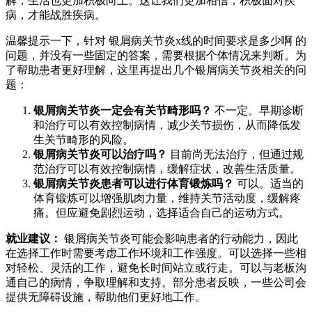
解，生活也更加积极向上。这让我们更加相信，积极面对疾
病，才能战胜疾病。
温馨提示一下，针对 银屑病关节炎x线的时间要求是多少啊 的
问题，并没有一些固定的答案，需要根据个体情况来判断。为
了帮助患者更好理解，这里再提出几个银屑病关节炎相关的问
题：
银屑病关节炎一定会有关节畸形吗？
不一定。早期诊断
和治疗可以有效控制病情，减少关节损伤，从而降低发
生关节畸形的风险。
银屑病关节炎可以治疗吗？
目前尚无法治疗，但通过规
范治疗可以有效控制病情，缓解症状，改善生活质量。
银屑病关节炎患者可以进行体育锻炼吗？
可以。适当的
体育锻炼可以增强肌肉力量，维持关节活动度，缓解疼
痛。但应避免剧烈运动，选择适合自己的运动方式。
就业建议：
银屑病关节炎可能会影响患者的行动能力，因此
在选择工作时需要考虑工作环境和工作强度。可以选择一些相
对轻松、灵活的工作，避免长时间站立或行走。可以与老板沟
通自己的病情，争取理解和支持。部分患者反映，一些公司会
提供无障碍设施，帮助他们更好地工作。