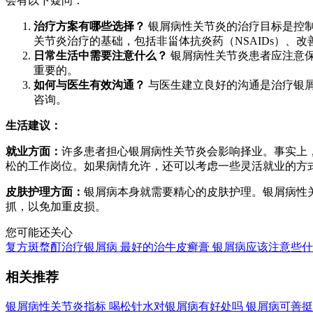
会有以下疑问：
治疗方案有哪些选择？
银屑病性关节炎的治疗目标是控
关节炎治疗的基础，包括非甾体抗炎药（NSAIDs）、改
日常生活中需要注意什么？
银屑病性关节炎患者应注意
重要的。
如何与医生有效沟通？
与医生建立良好的沟通是治疗银
咨询。
生活建议：
就业方面：
许多患者担心银屑病性关节炎会影响择业。事实上
松的工作岗位。如果病情允许，还可以考虑一些灵活就业的方
皮肤护理方面：
银屑病本身就需要精心的皮肤护理。银屑病性
抓，以免加重皮损。
您可能还关心
复方斑蝥酊治疗银屑病
最好的治牛皮癣膏
银屑病应该注意些什
相关推荐
银屑病性关节炎指标
喝松针水对银屑病有好处吗
银屑病可善挺