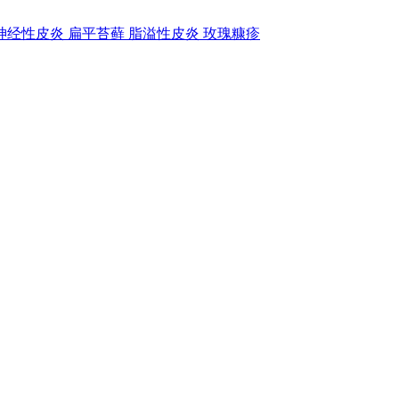
神经性皮炎
扁平苔藓
脂溢性皮炎
玫瑰糠疹