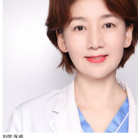
刘莹
医师