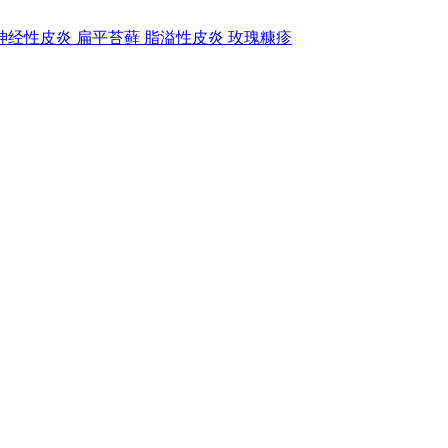
神经性皮炎
扁平苔藓
脂溢性皮炎
玫瑰糠疹