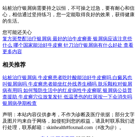
站桩治疗银屑病需要持之以恒，不可操之过急，要有耐心和信
心，相信通过坚持练习，您一定能取得良好的效果，获得健康
的生活。
您可能还关心
复方斑蝥酊治疗银屑病
最好的治牛皮癣膏
银屑病应该注意些
什么
哪个国家能治好牛皮癣
针刀治疗银屑病有什么好处
查看
更多内容
相关推荐
站桩治疗银屑病
牛皮癣患者吃叶酸能治好牛皮癣吗
白癜风也
叫银屑病吗
牛皮癣患者能坐红外线养生桶吗
肤乐颗粒对银屑
病有用吗
如何预防生活中的红皮病性牛皮癣呢
银屑病公益普
查援助
牛皮癣穴位放复发针
低温烫伤的红斑按一下会消失吗
银屑病孕期检查
声明：本站内容仅供参考，不作为诊断及医疗依据；部分文字
及图片均来自于网络，如侵犯到您的权益，请及时联系我们进
行处理，联系邮箱：skinhealth#foxmail.com（#改为@）。