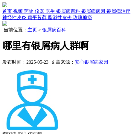
首页
视频
药物
仪器
医生
银屑病百科
银屑病病因
银屑病治疗
神经性皮炎
扁平苔藓
脂溢性皮炎
玫瑰糠疹
当前位置：
主页
>
银屑病百科
哪里有银屑病人群啊
发布时间：2025-05-23 文章来源：
安心银屑病家园