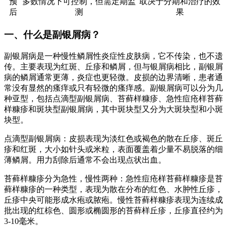
预
多数情况下可控制，但需定期监
取决于分期和治疗的效
后
测
果
一、什么是副银屑病？
副银屑病是一种慢性鳞屑性炎症性皮肤病，它不传染，也不遗
传。主要表现为红斑、丘疹和鳞屑，但与银屑病相比，副银屑
病的鳞屑通常更薄，炎症也更轻微。皮损的边界清晰，患者通
常没有显然的瘙痒或只有轻微的瘙痒感。副银屑病可以分为几
种亚型，包括点滴型副银屑病、苔藓样糠疹、急性痘疮样苔藓
样糠疹和斑块型副银屑病，其中斑块型又分为大斑块型和小斑
块型。
点滴型副银屑病：皮损表现为淡红色或褐色的散在丘疹、斑丘
疹和红斑，大小如针头或米粒，表面覆盖着少量不易脱落的细
薄鳞屑。用力刮除后通常不会出现点状出血。
苔藓样糠疹分为急性，慢性两种：急性痘疮样苔藓样糠疹是苔
藓样糠疹的一种类型，表现为散在分布的红色、水肿性丘疹，
丘疹中央可能形成水疱或脓疱。慢性苔藓样糠疹表现为连续成
批出现的红棕色、圆形或椭圆形的苔藓样丘疹，丘疹直径约为
3-10毫米。