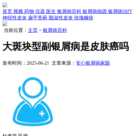
首页
视频
药物
仪器
医生
银屑病百科
银屑病病因
银屑病治疗
神经性皮炎
扁平苔藓
脂溢性皮炎
玫瑰糠疹
当前位置：
主页
>
银屑病百科
大斑块型副银屑病是皮肤癌吗
发布时间：2025-06-21 文章来源：
安心银屑病家园