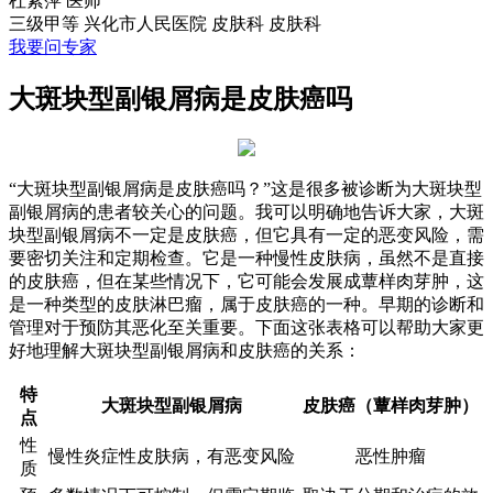
杜素萍
医师
三级甲等
兴化市人民医院 皮肤科
皮肤科
我要问专家
大斑块型副银屑病是皮肤癌吗
“大斑块型副银屑病是皮肤癌吗？”这是很多被诊断为大斑块型
副银屑病的患者较关心的问题。我可以明确地告诉大家，大斑
块型副银屑病不一定是皮肤癌，但它具有一定的恶变风险，需
要密切关注和定期检查。它是一种慢性皮肤病，虽然不是直接
的皮肤癌，但在某些情况下，它可能会发展成蕈样肉芽肿，这
是一种类型的皮肤淋巴瘤，属于皮肤癌的一种。早期的诊断和
管理对于预防其恶化至关重要。下面这张表格可以帮助大家更
好地理解大斑块型副银屑病和皮肤癌的关系：
特
大斑块型副银屑病
皮肤癌（蕈样肉芽肿）
点
性
慢性炎症性皮肤病，有恶变风险
恶性肿瘤
质