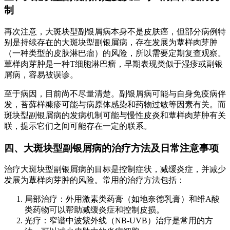
制
再次注意，大斑块型副银屑病本身不是皮肤癌，但部分病例特
别是持续存在的大斑块型副银屑病，存在发展为蕈样肉芽肿
（一种类型的皮肤淋巴瘤）的风险，所以需要定期复查观察。
蕈样肉芽肿是一种T细胞淋巴瘤，早期表现类似于湿疹或副银
屑病，容易被误诊。
至于病因，目前尚不尽量清楚。副银屑病可能与自身免疫病伴
发，苔藓样糠疹可能与病原体感染和药物过敏等因素有关。而
斑块型副银屑病的发病机制可能与慢性皮炎和蕈样肉芽肿有关
联，提示它们之间可能存在一定的联系。
四、大斑块型副银屑病的治疗方法及日常注意事项
治疗大斑块型副银屑病的目标是控制症状，减缓炎症，并减少
发展为蕈样肉芽肿的风险。常用的治疗方法包括：
局部治疗：外用激素类药膏（如地奈德乳膏）和维A酸
类药物可以帮助减缓炎症和控制皮损。
光疗：窄谱中波紫外线（NB-UVB）治疗是常用的方