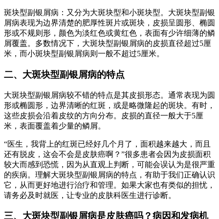
斑块型副银屑病：又分为大斑块型和小斑块型。大斑块型副银
屑病表现为边界清楚的肥厚性斑片或斑块，皮损呈圆形、椭圆
形或不规则形，颜色为淡红色或黄红色，表面有少许细薄的鳞
屑覆盖。多数情况下，大斑块型副银屑病的皮损直径超过5厘
米，而小斑块型副银屑病则一般不超过5厘米。
二、大斑块型副银屑病的特点
大斑块型副银屑病较不错的特点是其皮损形态。通常表现为圆
形或椭圆形，边界清晰的红斑，或是略微隆起的斑块。有时，
这些皮损会沿着皮纹的方向分布。皮损的直径一般大于5厘
米，表面覆盖着少量的鳞屑。
“医生，我背上的红斑已经好几个月了，面积越来越大，而且
还有脱皮，这会不会是皮肤癌啊？”很多患者会因为皮损面积
较大而感到恐慌，因为从直观上判断，可能会误认为是很严重
的疾病。理解大斑块型副银屑病的特点，有助于我们正确认识
它，从而更好地进行治疗和管理。如果大家也有类似的担忧，
请务必及时就医，让专业的皮肤科医生进行诊断。
三、大斑块型副银屑病是皮肤癌吗？病因和发病机