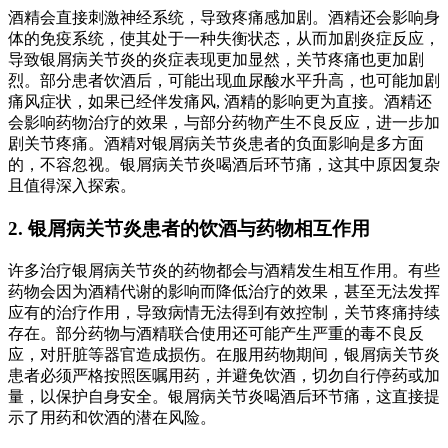
酒精会直接刺激神经系统，导致疼痛感加剧。酒精还会影响身
体的免疫系统，使其处于一种失衡状态，从而加剧炎症反应，
导致银屑病关节炎的炎症表现更加显然，关节疼痛也更加剧
烈。部分患者饮酒后，可能出现血尿酸水平升高，也可能加剧
痛风症状，如果已经伴发痛风, 酒精的影响更为直接。酒精还
会影响药物治疗的效果，与部分药物产生不良反应，进一步加
剧关节疼痛。酒精对银屑病关节炎患者的负面影响是多方面
的，不容忽视。银屑病关节炎喝酒后环节痛，这其中原因复杂
且值得深入探索。
2. 银屑病关节炎患者的饮酒与药物相互作用
许多治疗银屑病关节炎的药物都会与酒精发生相互作用。有些
药物会因为酒精代谢的影响而降低治疗的效果，甚至无法发挥
应有的治疗作用，导致病情无法得到有效控制，关节疼痛持续
存在。部分药物与酒精联合使用还可能产生严重的毒不良反
应，对肝脏等器官造成损伤。在服用药物期间，银屑病关节炎
患者必须严格按照医嘱用药，并避免饮酒，切勿自行停药或加
量，以保护自身安全。银屑病关节炎喝酒后环节痛，这直接提
示了用药和饮酒的潜在风险。