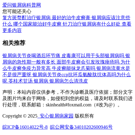
爱问银屑病科普网
您可能还关心
复方斑蝥酊治疗银屑病
最好的治牛皮癣膏
银屑病应该注意些
什么
哪个国家能治好牛皮癣
针刀治疗银屑病有什么好处
查看
更多内容
相关推荐
银屑病关节炎喝酒后环节痛
皮毒康可以用于头部银屑病吗
银
屑病的急性期一般有多长
面部牛皮癣会引发玫瑰痤疮吗
为什
么牛皮癣免疫力异常高
牛皮癣能抹龙爪菊吗
银屑病流黄水是
不是很严重呀
银屑病关节炎ccp抗环瓜氨酸肽抭体高吗为什么
呢
苓桂术甘汤 银屑病
银屑病怎么清洗皮
声明：本站内容仅供参考，不作为诊断及医疗依据；部分文字
及图片均来自于网络，如侵犯到您的权益，请及时联系我们进
行处理，联系邮箱：skinhealth#foxmail.com（#改为@）。
Copyright © 2025
安心银屑病家园
版权所有
皖ICP备16014022号-8
皖公网安备34010202600946号